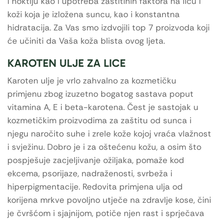
i noktiju kao i upotreba zaštitinih faktora na licu i
koži koja je izložena suncu, kao i konstantna
hidratacija. Za Vas smo izdvojili top 7 proizvoda koji
će učiniti da Vaša koža blista ovog ljeta.
KAROTEN ULJE ZA LICE
Karoten ulje je vrlo zahvalno za kozmetičku
primjenu zbog izuzetno bogatog sastava poput
vitamina A, E i beta-karotena. Čest je sastojak u
kozmetičkim proizvodima za zaštitu od sunca i
njegu naročito suhe i zrele kože kojoj vraća vlažnost
i svježinu. Dobro je i za oštećenu kožu, a osim što
pospješuje zacjeljivanje ožiljaka, pomaže kod
ekcema, psorijaze, nadraženosti, svrbeža i
hiperpigmentacije. Redovita primjena ulja od
korijena mrkve povoljno utječe na zdravlje kose, čini
je čvršćom i sjajnijom, potiče njen rast i sprječava