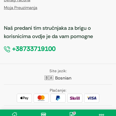
Moja Preuzimanja
Naš predani tim stručnjaka za brigu o
korisnicima ovdje je da vam pomogne
+38733719100
Site jezik:
🇧🇦
Bosnian
Plaćanje:
Pratite nas:
0