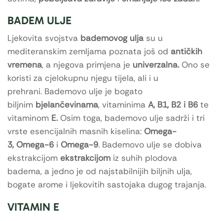
BADEM ULJE
Ljekovita svojstva
bademovog ulja
su u
mediteranskim zemljama poznata još od
antičkih
vremena
, a njegova primjena je
univerzalna
.
Ono se
koristi za cjelokupnu njegu tijela, ali i u
prehrani. Bademovo ulje je bogato
biljnim
bjelančevinama
, vitaminima
A,
B1, B2 i B6
te
vitaminom
E
.
Osim toga, bademovo ulje sadrži i tri
vrste esencijalnih masnih kiselina:
Omega-
3
,
Omega-6
i
Omega-9
. Bademovo ulje se dobiva
ekstrakcijom
ekstrakcijom
iz suhih plodova
badema, a jedno je od najstabilnijih biljnih ulja,
bogate arome i ljekovitih sastojaka dugog trajanja.
VITAMIN E