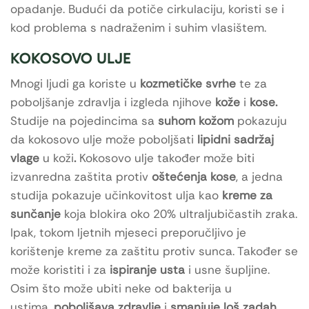
opadanje. Budući da potiče cirkulaciju, koristi se i
kod problema s nadraženim i suhim vlasištem.
KOKOSOVO ULJE
Mnogi ljudi ga koriste u
kozmetičke svrhe
te za
poboljšanje zdravlja i izgleda njihove
kože
i
kose
.
Studije na pojedincima sa
suhom kožom
pokazuju
da kokosovo ulje može poboljšati
lipidni sadržaj
vlage
u koži
.
Kokosovo ulje također može biti
izvanredna zaštita protiv
oštećenja
kose
, a jedna
studija pokazuje učinkovitost ulja kao
kreme za
sunčanje
koja blokira oko 20% ultraljubičastih zraka.
Ipak, tokom ljetnih mjeseci preporučljivo je
korištenje kreme za zaštitu protiv sunca. Također se
može koristiti i za
ispiranje usta
i usne šupljine.
Osim što može ubiti neke od bakterija u
ustima,
poboljšava zdravlje
i
smanjuje loš zadah
.