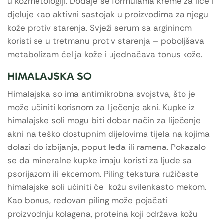
u kozmetologiji. Dodaje se formulama kreme za lice i
djeluje kao aktivni sastojak u proizvodima za njegu
kože protiv starenja. Svježi serum sa argininom
koristi se u tretmanu protiv starenja – poboljšava
metabolizam ćelija kože i ujednačava tonus kože.
HIMALAJSKA SO
Himalajska so ima antimikrobna svojstva, što je
može učiniti korisnom za liječenje akni. Kupke iz
himalajske soli mogu biti dobar način za liječenje
akni na teško dostupnim dijelovima tijela na kojima
dolazi do izbijanja, poput leđa ili ramena. Pokazalo
se da mineralne kupke imaju koristi za ljude sa
psorijazom ili ekcemom. Piling tekstura ružičaste
himalajske soli učiniti će kožu svilenkasto mekom.
Kao bonus, redovan piling može pojačati
proizvodnju kolagena, proteina koji održava kožu