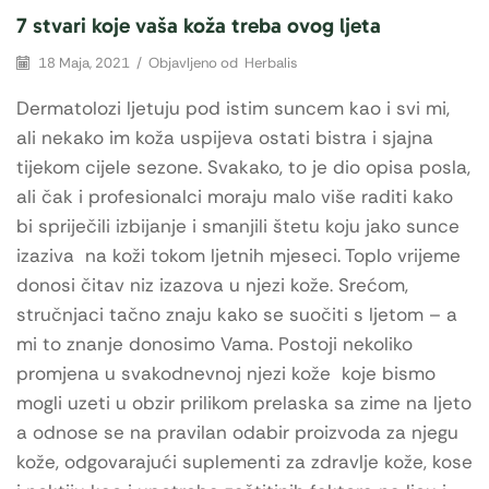
7 stvari koje vaša koža treba ovog ljeta
18 Maja, 2021
/
Objavljeno od
Herbalis
Dermatolozi ljetuju pod istim suncem kao i svi mi,
ali nekako im koža uspijeva ostati bistra i sjajna
tijekom cijele sezone. Svakako, to je dio opisa posla,
ali čak i profesionalci moraju malo više raditi kako
bi spriječili izbijanje i smanjili štetu koju jako sunce
izaziva na koži tokom ljetnih mjeseci. Toplo vrijeme
donosi čitav niz izazova u njezi kože. Srećom,
stručnjaci tačno znaju kako se suočiti s ljetom – a
mi to znanje donosimo Vama. Postoji nekoliko
promjena u svakodnevnoj njezi kože koje bismo
mogli uzeti u obzir prilikom prelaska sa zime na ljeto
a odnose se na pravilan odabir proizvoda za njegu
kože, odgovarajući suplementi za zdravlje kože, kose