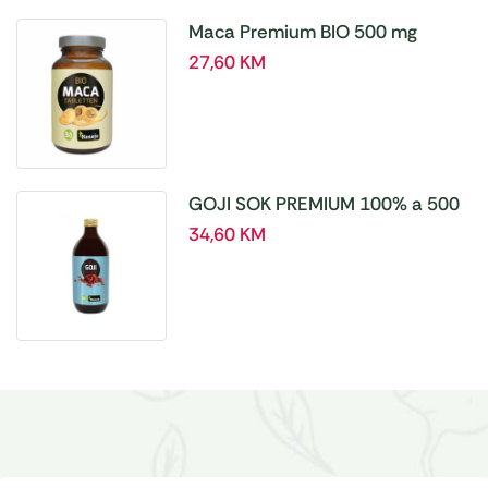
Maca Premium BIO 500 mg
tablete, a180 tbl – Hanoju
27,60
KM
GOJI SOK PREMIUM 100% a 500
ml
34,60
KM