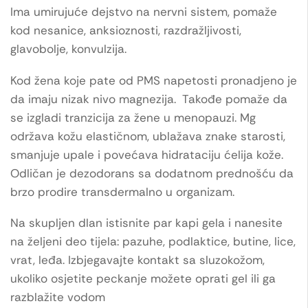
Ima umirujuće dejstvo na nervni sistem, pomaže
kod nesanice, anksioznosti, razdražljivosti,
glavobolje, konvulzija.
Kod žena koje pate od PMS napetosti pronadjeno je
da imaju nizak nivo magnezija. Takođe pomaže da
se izgladi tranzicija za žene u menopauzi. Mg
održava kožu elastičnom, ublažava znake starosti,
smanjuje upale i povećava hidrataciju ćelija kože.
Odličan je dezodorans sa dodatnom prednošću da
brzo prodire transdermalno u organizam.
Na skupljen dlan istisnite par kapi gela i nanesite
na željeni deo tijela: pazuhe, podlaktice, butine, lice,
vrat, leđa. Izbjegavajte kontakt sa sluzokožom,
ukoliko osjetite peckanje možete oprati gel ili ga
razblažite vodom