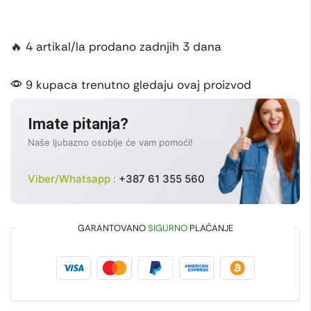
🔥 4 artikal/la prodano zadnjih 3 dana
9 kupaca trenutno gledaju ovaj proizvod
Imate pitanja?
Naše ljubazno osoblje će vam pomoći!
Viber/Whatsapp :
+387 61 355 560
GARANTOVANO
SIGURNO
PLAĆANJE