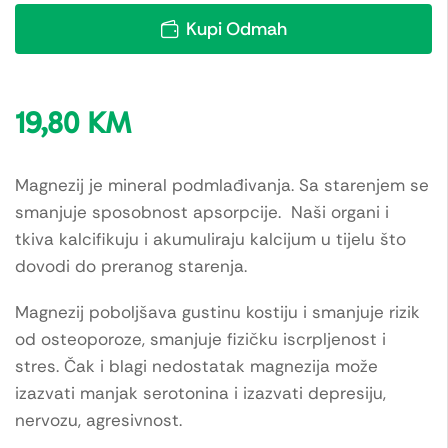
Kupi Odmah
19,80
KM
Magnezij je mineral podmlađivanja. Sa starenjem se
smanjuje sposobnost apsorpcije. Naši organi i
tkiva kalcifikuju i akumuliraju kalcijum u tijelu što
dovodi do preranog starenja.
Magnezij poboljšava gustinu kostiju i smanjuje rizik
od osteoporoze, smanjuje fizičku iscrpljenost i
stres. Čak i blagi nedostatak magnezija može
izazvati manjak serotonina i izazvati depresiju,
nervozu, agresivnost.