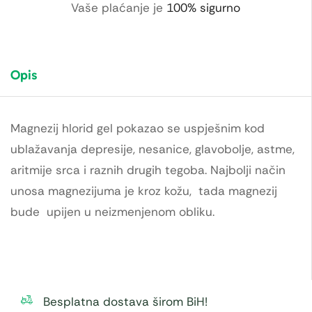
Vaše plaćanje je
100% sigurno
Opis
Magnezij hlorid gel pokazao se uspješnim kod
ublažavanja depresije, nesanice, glavobolje, astme,
aritmije srca i raznih drugih tegoba. Najbolji način
unosa magnezijuma je kroz kožu, tada magnezij
bude upijen u neizmenjenom obliku.
Besplatna dostava širom BiH!