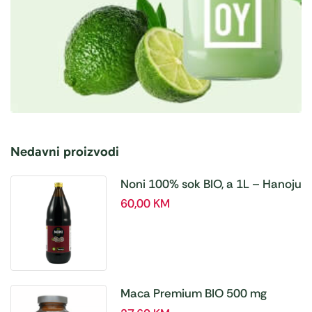
Nedavni proizvodi
Noni 100% sok BIO, a 1L – Hanoju
60,00
KM
Maca Premium BIO 500 mg
tablete, a180 tbl – Hanoju