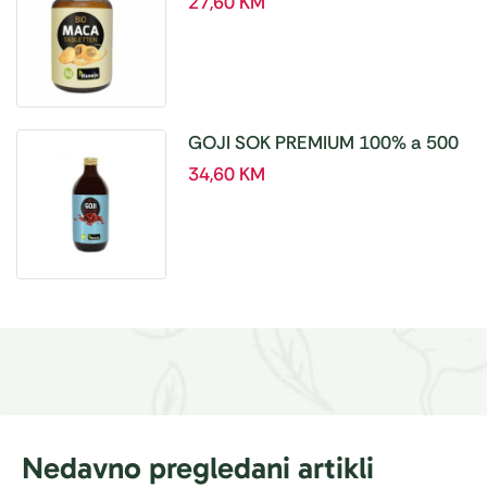
27,60
KM
GOJI SOK PREMIUM 100% a 500
ml
34,60
KM
Nedavno pregledani artikli