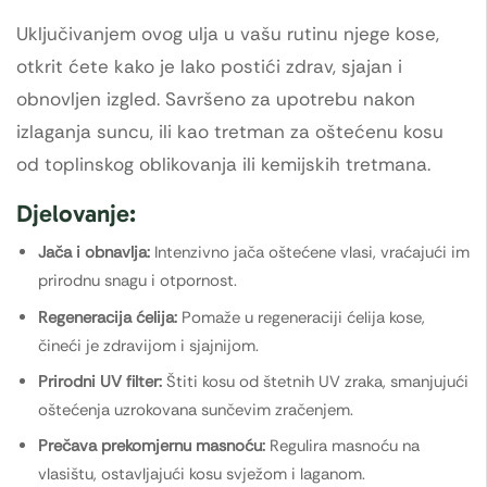
Uključivanjem ovog ulja u vašu rutinu njege kose,
otkrit ćete kako je lako postići zdrav, sjajan i
obnovljen izgled. Savršeno za upotrebu nakon
izlaganja suncu, ili kao tretman za oštećenu kosu
od toplinskog oblikovanja ili kemijskih tretmana.
Djelovanje:
Jača i obnavlja:
Intenzivno jača oštećene vlasi, vraćajući im
prirodnu snagu i otpornost.
Regeneracija ćelija:
Pomaže u regeneraciji ćelija kose,
čineći je zdravijom i sjajnijom.
Prirodni UV filter:
Štiti kosu od štetnih UV zraka, smanjujući
oštećenja uzrokovana sunčevim zračenjem.
Prečava prekomjernu masnoću:
Regulira masnoću na
vlasištu, ostavljajući kosu svježom i laganom.