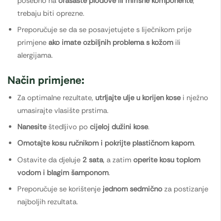
posebno na
orašaste plodove ili mirisne komponente
,
trebaju biti oprezne.
Preporučuje se da se posavjetujete s liječnikom prije
primjene
ako imate ozbiljnih problema s kožom
ili
alergijama.
Način primjene:
Za optimalne rezultate,
utrljajte ulje u korijen kose
i nježno
umasirajte vlasište prstima.
Nanesite
štedljivo po
cijeloj dužini kose
.
Omotajte kosu ručnikom i pokrijte plastičnom kapom
.
Ostavite da djeluje
2 sata
, a zatim
operite kosu toplom
vodom i blagim šamponom
.
Preporučuje se korištenje
jednom sedmično
za postizanje
najboljih rezultata.