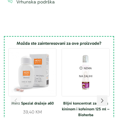
Vrhunska podrška
Možda ste zainteresovani za ove proizvode?
NEMA
NA ZALIHI
Merz Spezial dražeje a60
Biljni koncentrat za kosu s
kininom i kofeinom 125 ml –
39,40
KM
Bioherba