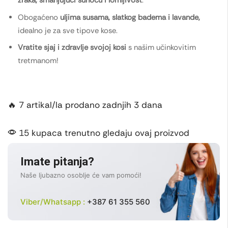
zraka, smanjujući suhoću i lomljivost
.
Obogaćeno
uljima susama, slatkog badema i lavande,
idealno je za sve tipove kose.
Vratite sjaj i zdravlje svojoj kosi
s našim učinkovitim
tretmanom!
🔥 7 artikal/la prodano zadnjih 3 dana
15 kupaca trenutno gledaju ovaj proizvod
Imate pitanja?
Naše ljubazno osoblje će vam pomoći!
Viber/Whatsapp :
+387 61 355 560