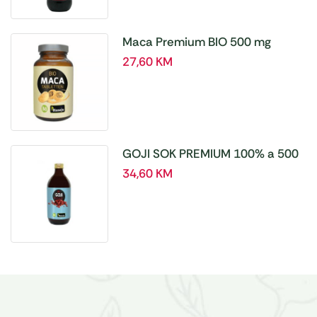
Maca Premium BIO 500 mg
tablete, a180 tbl – Hanoju
27,60
KM
GOJI SOK PREMIUM 100% a 500
ml
34,60
KM