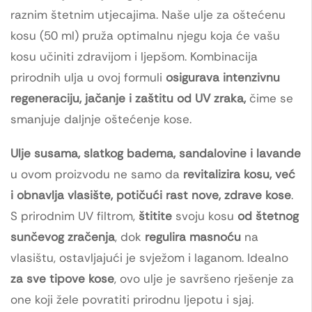
raznim štetnim utjecajima. Naše ulje za oštećenu
kosu (50 ml) pruža optimalnu njegu koja će vašu
kosu učiniti zdravijom i ljepšom. Kombinacija
prirodnih ulja u ovoj formuli
osigurava intenzivnu
regeneraciju, jačanje i zaštitu od UV zraka,
čime se
smanjuje daljnje oštećenje kose.
Ulje susama, slatkog badema, sandalovine i lavande
u ovom proizvodu ne samo da
revitalizira kosu, već
i obnavlja vlasište, potičući rast nove, zdrave kose
.
S prirodnim UV filtrom,
štitite
svoju kosu
od štetnog
sunčevog zračenja
, dok
regulira masnoću
na
vlasištu, ostavljajući je svježom i laganom. Idealno
za sve tipove kose
, ovo ulje je savršeno rješenje za
one koji žele povratiti prirodnu ljepotu i sjaj.