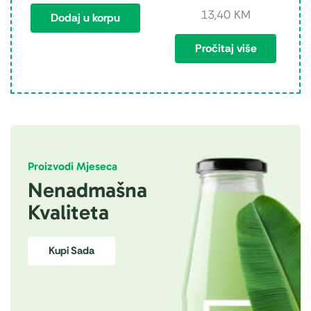
13,40
KM
Dodaj u korpu
Pročitaj više
Proizvodi Mjeseca
Nenadmašna
Kvaliteta
Kupi Sada