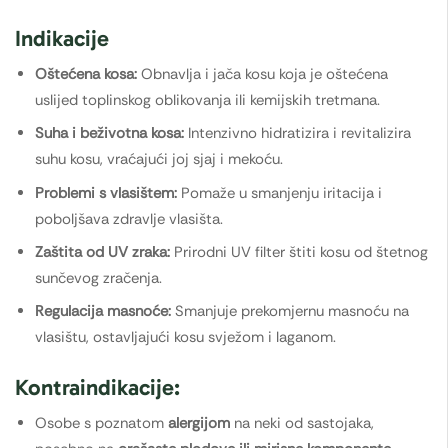
Indikacije
Oštećena kosa:
Obnavlja i jača kosu koja je oštećena
uslijed toplinskog oblikovanja ili kemijskih tretmana.
Suha i beživotna kosa:
Intenzivno hidratizira i revitalizira
suhu kosu, vraćajući joj sjaj i mekoću.
Problemi s vlasištem:
Pomaže u smanjenju iritacija i
poboljšava zdravlje vlasišta.
Zaštita od UV zraka:
Prirodni UV filter štiti kosu od štetnog
sunčevog zračenja.
Regulacija masnoće:
Smanjuje prekomjernu masnoću na
vlasištu, ostavljajući kosu svježom i laganom.
Kontraindikacije:
Osobe s poznatom
alergijom
na neki od sastojaka,