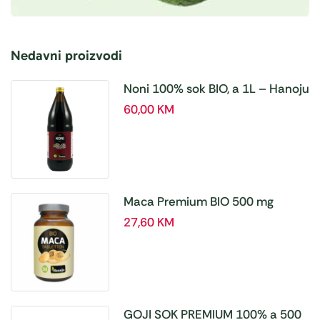
Nedavni proizvodi
Noni 100% sok BIO, a 1L – Hanoju
60,00
KM
Maca Premium BIO 500 mg
tablete, a180 tbl – Hanoju
27,60
KM
GOJI SOK PREMIUM 100% a 500