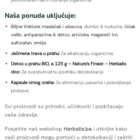
Naša ponuda uključuje:
Biljne tinkture:
maslačak i sikavica
, đumbir & kurkuma,
čičak
veliki,
antiparazitna & detox,
artičoka
,
magareći trn,
sulforafan
,
smilje.
Ječmena trava u prahu:
Za alkalizaciju organizma.
Detox u prahu BIO, a 125 g – Nature's Finest – Herbalis
doo
:
Za sveobuhvatnu podršku detoksikaciji.
Kapsule crnog oraha:
Za eliminaciju parazita i poboljšanje
probave.
Svi proizvodi su prirodni, učinkoviti i podržavaju
vaše zdravlje.
Posjetite naš webshop
Herbalis.ba
i otkrijte kako
naši proizvodi mogu pomoći u detoksikaciji i zaštiti