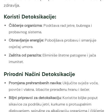
zdravlja.
Koristi Detoksikacije:
Čišćenje organizma
: Podržava rad jetre, bubrega i
probavnog sistema.
Obnavljanje energije:
Poboljšava probavu i smanjuje
osjećaj umora.
Zaštita od parazita:
Eliminiše štetne patogene i jača
imunitet.
Prirodni Načini Detoksikacije
Promjena prehrambenih navika:
Uključite svježe voće,
povrće i vlakna. Izbacite prerađenu hranu i šećer.
Biljni pripravci za detoksikaciju:
Koristite biljke poput
sikavice za podršku jetri, kurkume s protuupalnim
djelovanjem, spiruline za alkalizaciju organizma i čišćenje