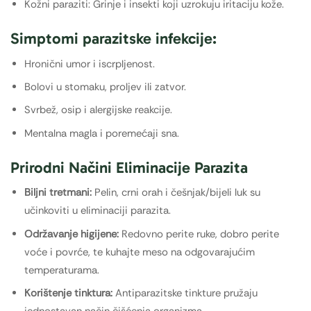
Kožni paraziti: Grinje i insekti koji uzrokuju iritaciju kože.
Simptomi parazitske infekcije:
Hronični umor i iscrpljenost.
Bolovi u stomaku, proljev ili zatvor.
Svrbež, osip i alergijske reakcije.
Mentalna magla i poremećaji sna.
Prirodni Načini Eliminacije Parazita
Biljni tretmani:
Pelin, crni orah i češnjak/bijeli luk su
učinkoviti u eliminaciji parazita.
Održavanje higijene:
Redovno perite ruke, dobro perite
voće i povrće, te kuhajte meso na odgovarajućim
temperaturama.
Korištenje tinktura:
Antiparazitske tinkture pružaju
jednostavan način čišćenja organizma.