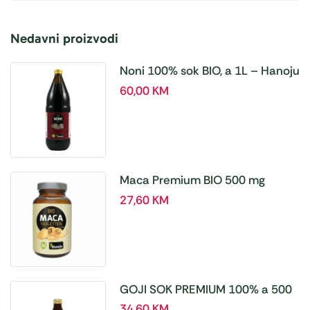
Nedavni proizvodi
Noni 100% sok BIO, a 1L – Hanoju
60,00
KM
Maca Premium BIO 500 mg
tablete, a180 tbl – Hanoju
27,60
KM
GOJI SOK PREMIUM 100% a 500
ml
34,60
KM