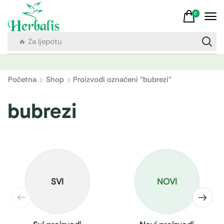
0
🔥 Za ljepotu
Početna
Shop
Proizvodi označeni “bubrezi”
bubrezi
SVI
NOVI