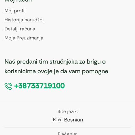
Moj profil
Historija narudžbi
Detalji računa
Moja Preuzimanja
Naš predani tim stručnjaka za brigu o
korisnicima ovdje je da vam pomogne
+38733719100
Site jezik:
🇧🇦
Bosnian
Plaćanje: