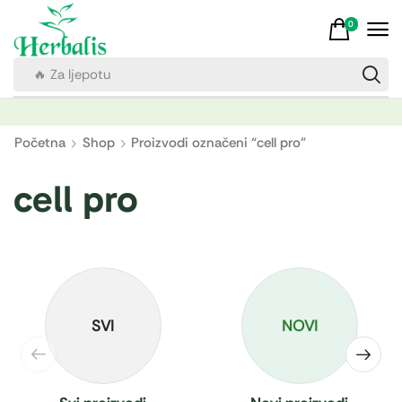
0
🔥 Za ljepotu
Početna
Shop
Proizvodi označeni “cell pro”
cell pro
SVI
NOVI