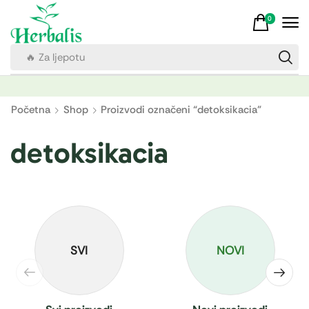
0
🔥 Za ljepotu
Početna
Shop
Proizvodi označeni “detoksikacia”
detoksikacia
SVI
NOVI