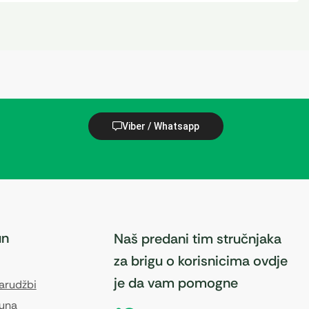
Viber / Whatsapp
un
Naš predani tim stručnjaka
za brigu o korisnicima ovdje
je da vam pomogne
narudžbi
čuna