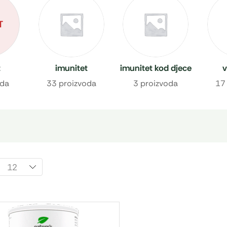
T
t
imunitet
imunitet kod djece
v
oda
33 proizvoda
3 proizvoda
17