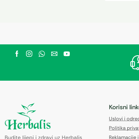
Korisni lin
Uslovi i odr
Politika priva
Budite lijepi i zdravi uz Herbalis
Reklamacije i