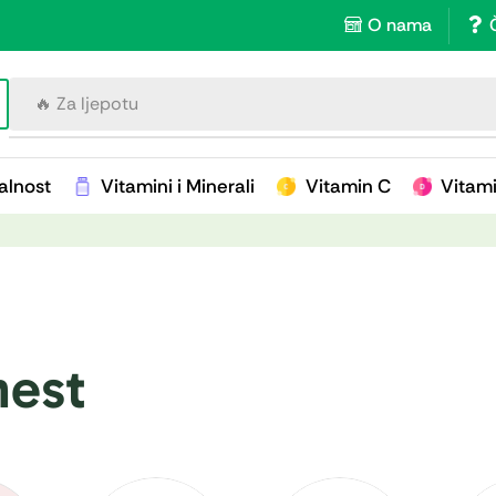
O nama
🔥 Za ljepotu
alnost
Vitamini i Minerali
Vitamin C
Vitam
nest