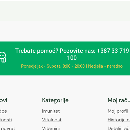
Trebate pomoć?
Pozovite nas: +387 33 719
100
Ponedjeljak - Subota: 8:00 - 20:00 | Nedjelja - neradno
kovi
Kategorije
Moj rač
edbe
Imunitet
Moj profil
tnosti
Vitalnost
Historija 
 povrat
Vitamini
Detalji ra