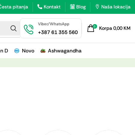
Česta pitanja
Kontakt
Blog
Naša lokacija
Viber/WhatsApp
0
Korpa
0,00
KM
+387 61 355 560
in D
Novo
Ashwagandha