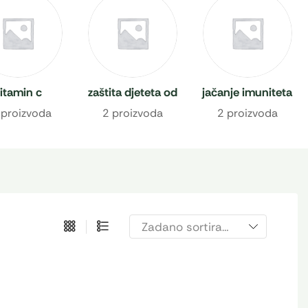
itamin c
zaštita djeteta od
jačanje imuniteta
prehlade
 proizvoda
2 proizvoda
2 proizvoda