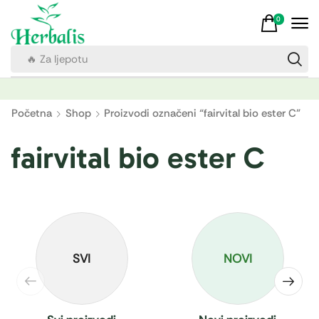
0
🔥 Za ljepotu
Početna
Shop
Proizvodi označeni “fairvital bio ester C”
fairvital bio ester C
SVI
NOVI