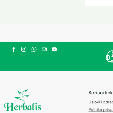
Korisni lin
Uslovi i odr
Politika priva