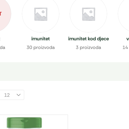
T
t
imunitet
imunitet kod djece
v
oda
30 proizvoda
3 proizvoda
14