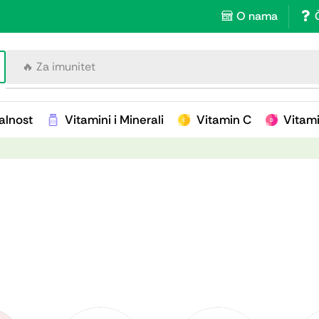
O nama
🔥 Za imunitet
alnost
Vitamini i Minerali
Vitamin C
Vitam