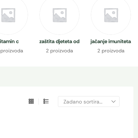
itamin c
zaštita djeteta od
jačanje imuniteta
prehlade
 proizvoda
2 proizvoda
2 proizvoda