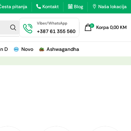
Česta pitanja
Kontakt
Blog
Naša lokacija
Viber/WhatsApp
0
Korpa
0,00
KM
+387 61 355 560
in D
Novo
Ashwagandha