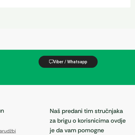
Viber / Whatsapp
un
Naš predani tim stručnjaka
za brigu o korisnicima ovdje
je da vam pomogne
narudžbi