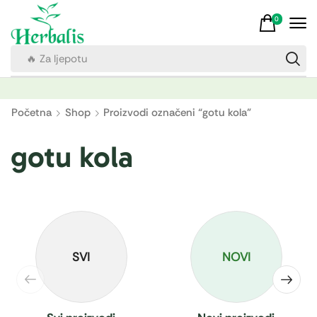
0
🔥 Za ljepotu
Početna
Shop
Proizvodi označeni “gotu kola”
gotu kola
SVI
NOVI