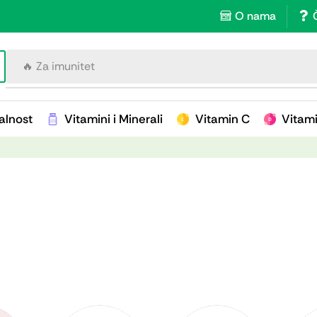
O nama
🔥 Za imunitet
alnost
Vitamini i Minerali
Vitamin C
Vitam