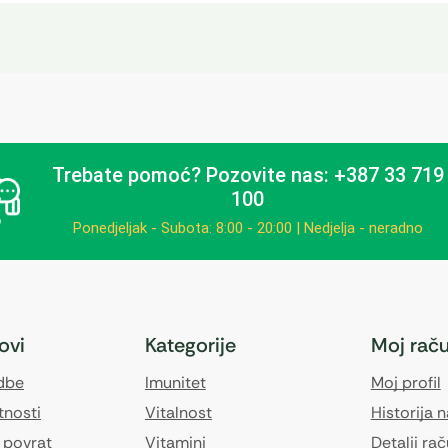
Trebate pomoć?
Pozovite nas: +387 33 719
100
Ponedjeljak - Subota: 8:00 - 20:00 | Nedjelja - neradno
kovi
Kategorije
Moj rač
edbe
Imunitet
Moj profil
tnosti
Vitalnost
Historija 
 povrat
Vitamini
Detalji ra