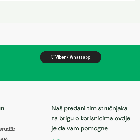
Viber / Whatsapp
un
Naš predani tim stručnjaka
za brigu o korisnicima ovdje
je da vam pomogne
narudžbi
čuna