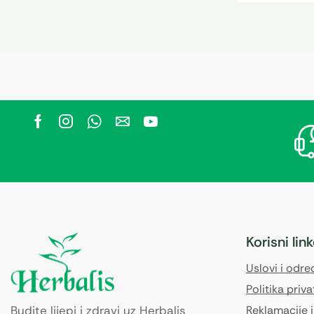
Korisni lin
Uslovi i odr
Politika priva
Budite lijepi i zdravi uz Herbalis
Reklamacije i