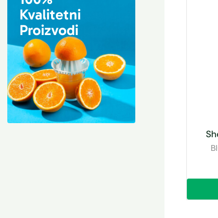
Kvalitetni
Proizvodi
She
B