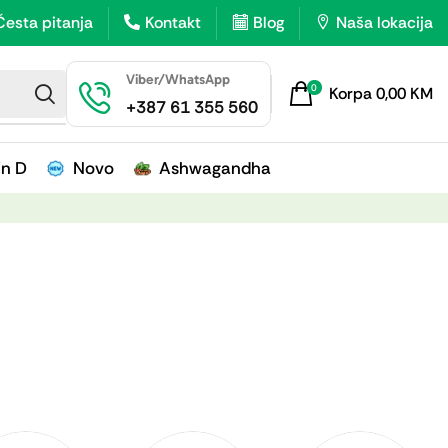
Česta pitanja
Kontakt
Blog
Naša lokacija
Viber/WhatsApp
0
Korpa
0,00
KM
+387 61 355 560
in D
Novo
Ashwagandha