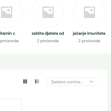
itamin c
zaštita djeteta od
jačanje imuniteta
prehlade
 proizvoda
2 proizvoda
2 proizvoda