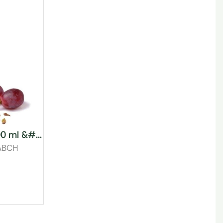
0 ml &#...
ABCH