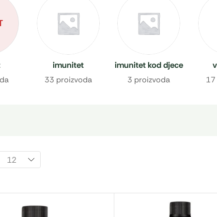
T
t
imunitet
imunitet kod djece
v
oda
33 proizvoda
3 proizvoda
17