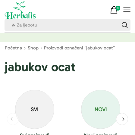
0
🔥 Za ljepotu
Početna
Shop
Proizvodi označeni “jabukov ocat”
jabukov ocat
SVI
NOVI