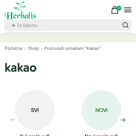
0
🔥 Za ljepotu
Početna
Shop
Proizvodi označeni “kakao”
kakao
SVI
NOVI