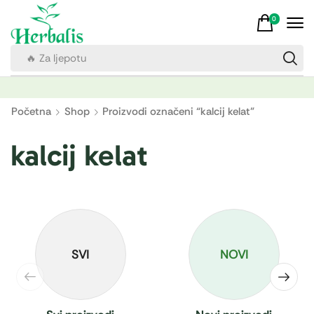
0
🔥 Za ljepotu
Početna
Shop
Proizvodi označeni “kalcij kelat”
kalcij kelat
SVI
NOVI