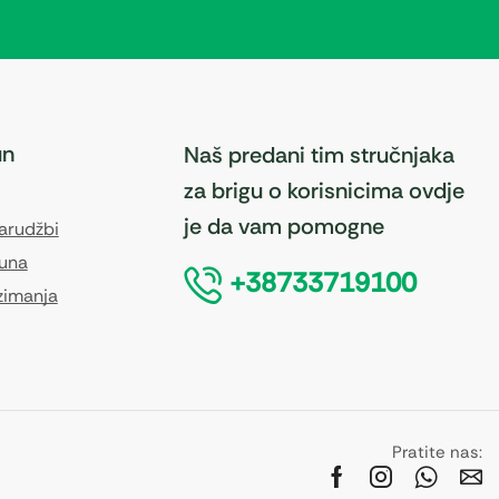
un
Naš predani tim stručnjaka
za brigu o korisnicima ovdje
je da vam pomogne
narudžbi
čuna
+38733719100
zimanja
Pratite nas: