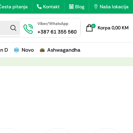
Česta pitanja
Kontakt
Blog
Naša lokacija
Viber/WhatsApp
0
Korpa
0,00
KM
+387 61 355 560
in D
Novo
Ashwagandha