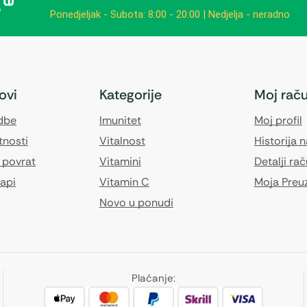
Ponedjeljak - Subota: 8:00 - 20:00 | Nedjelja - neradno
kovi
Kategorije
Moj rač
edbe
Imunitet
Moj profil
tnosti
Vitalnost
Historija 
 povrat
Vitamini
Detalji ra
api
Vitamin C
Moja Preu
Novo u ponudi
Plaćanje: