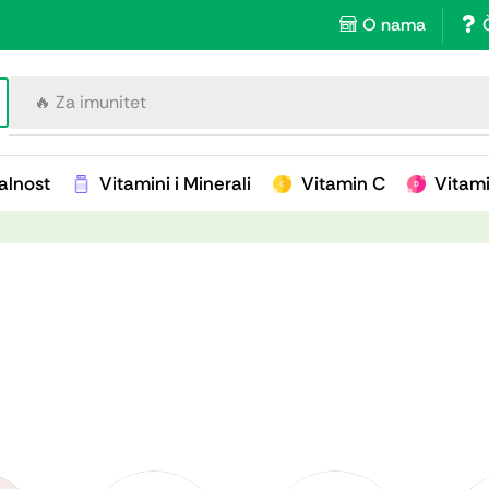
O nama
🔥 Za imunitet
alnost
Vitamini i Minerali
Vitamin C
Vitam