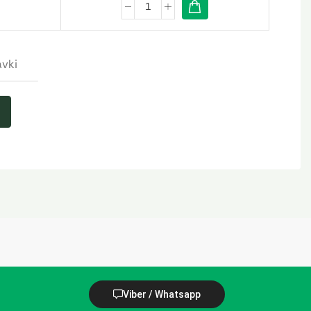
avki
Viber / Whatsapp