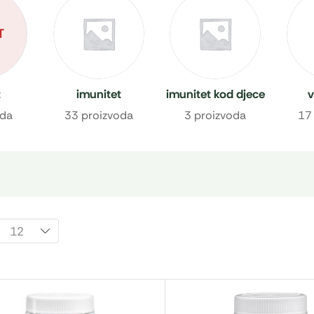
T
t
imunitet
imunitet kod djece
v
oda
33 proizvoda
3 proizvoda
17