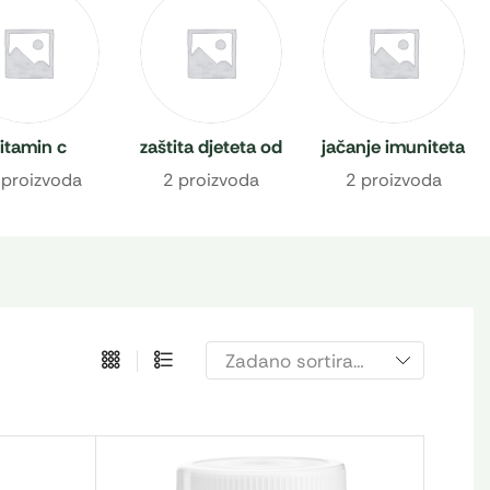
itamin c
zaštita djeteta od
jačanje imuniteta
prehlade
 proizvoda
2 proizvoda
2 proizvoda