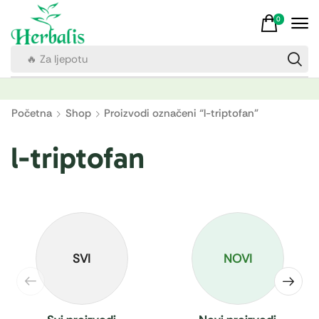
0
🔥 Za ljepotu
Početna
Shop
Proizvodi označeni “l-triptofan”
l-triptofan
SVI
NOVI