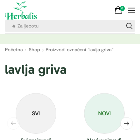
0
🔥 Za ljepotu
Početna
Shop
Proizvodi označeni “lavlja griva”
lavlja griva
SVI
NOVI