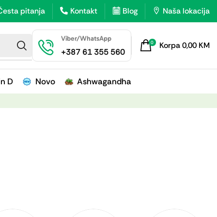
Česta pitanja
Kontakt
Blog
Naša lokacija
Viber/WhatsApp
0
Korpa
0,00
KM
+387 61 355 560
in D
Novo
Ashwagandha