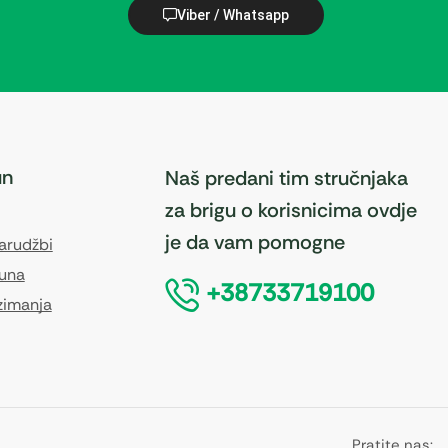
Viber / Whatsapp
un
Naš predani tim stručnjaka
za brigu o korisnicima ovdje
je da vam pomogne
narudžbi
čuna
+38733719100
zimanja
Pratite nas: