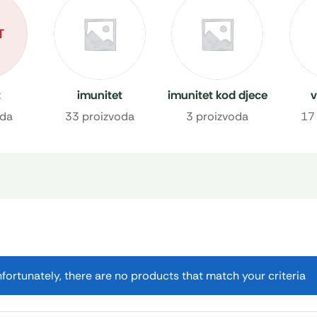
T
t
imunitet
imunitet kod djece
v
oda
33 proizvoda
3 proizvoda
17
fortunately, there are no products that match your criteria