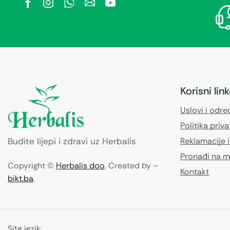
Korisni lin
Uslovi i odr
Politika priva
Budite lijepi i zdravi uz Herbalis
Reklamacije i
Pronađi na m
Copyright ©
Herbalis doo
. Created by –
Kontakt
bikt.ba
.
Site jezik: