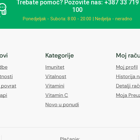
Trebate pomoć?
Pozovite nas: +387 33 719
100
Ponedjeljak - Subota: 8:00 - 20:00 | Nedjelja - neradno
kovi
Kategorije
Moj rač
edbe
Imunitet
Moj profil
tnosti
Vitalnost
Historija 
 povrat
Vitamini
Detalji ra
api
Vitamin C
Moja Preu
Novo u ponudi
Plaćanje: