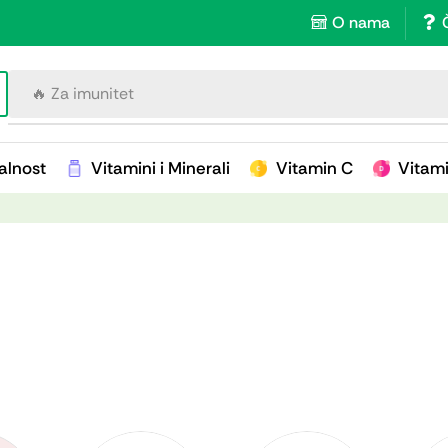
O nama
🔥 Za imunitet
alnost
Vitamini i Minerali
Vitamin C
Vitam