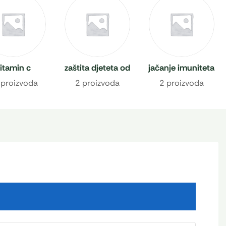
itamin c
zaštita djeteta od
jačanje imuniteta
prehlade
 proizvoda
2 proizvoda
2 proizvoda