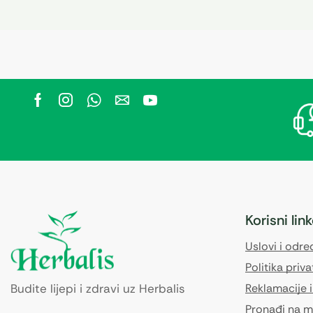
Korisni lin
Uslovi i odr
Politika priva
Budite lijepi i zdravi uz Herbalis
Reklamacije i
Pronađi na m