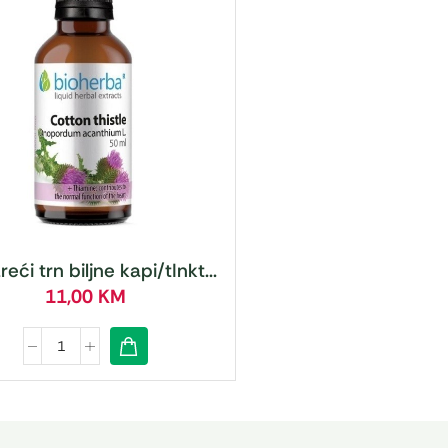
eći trn biljne kapi/tInkt...
11,00
KM