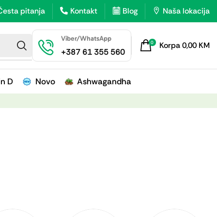
Česta pitanja
Kontakt
Blog
Naša lokacija
Viber/WhatsApp
0
Korpa
0,00
KM
+387 61 355 560
in D
Novo
Ashwagandha