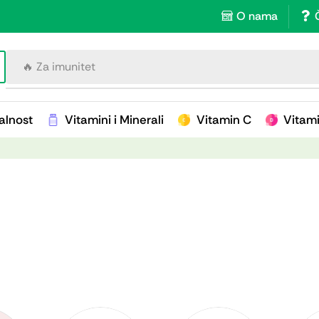
O nama
🔥 Za imunitet
alnost
Vitamini i Minerali
Vitamin C
Vitam