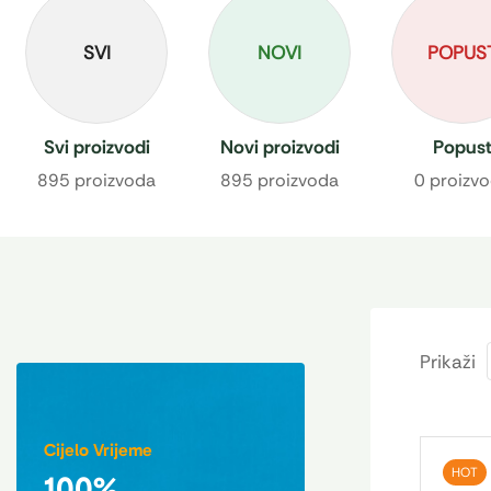
SVI
NOVI
POPUS
Svi proizvodi
Novi proizvodi
Popus
895 proizvoda
895 proizvoda
0 proizv
Prikaži
Cijelo Vrijeme
HOT
100%