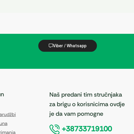
Viber / Whatsapp
un
Naš predani tim stručnjaka
za brigu o korisnicima ovdje
je da vam pomogne
narudžbi
čuna
+38733719100
zimanja