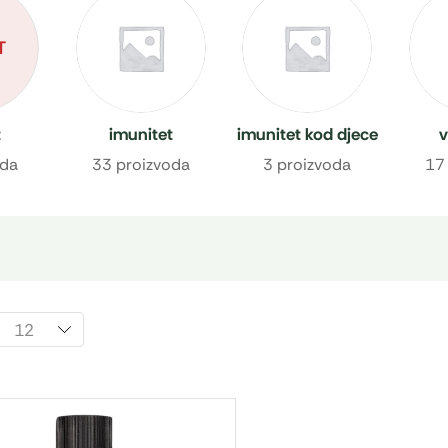
T
t
imunitet
imunitet kod djece
v
oda
33 proizvoda
3 proizvoda
17