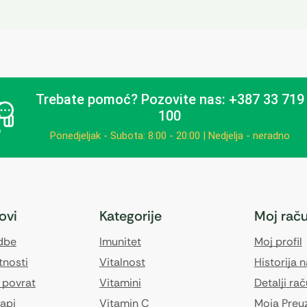
Trebate pomoć?
Pozovite nas: +387 33 719
100
Ponedjeljak - Subota: 8:00 - 20:00 | Nedjelja - neradno
kovi
Kategorije
Moj rač
edbe
Imunitet
Moj profil
tnosti
Vitalnost
Historija 
 povrat
Vitamini
Detalji ra
api
Vitamin C
Moja Preu