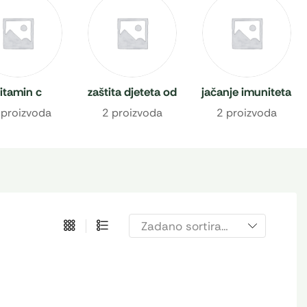
itamin c
zaštita djeteta od
jačanje imuniteta
prehlade
 proizvoda
2 proizvoda
2 proizvoda