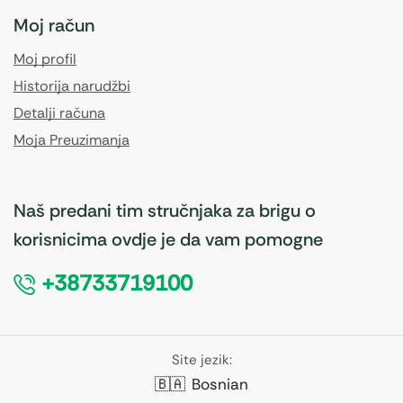
Moj račun
Moj profil
Historija narudžbi
Detalji računa
Moja Preuzimanja
Naš predani tim stručnjaka za brigu o
korisnicima ovdje je da vam pomogne
+38733719100
Site jezik:
🇧🇦
Bosnian