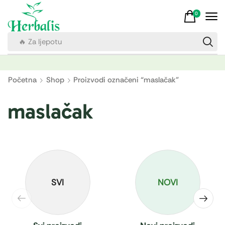
0
🔥 Za imunitet
Početna
Shop
Proizvodi označeni “maslačak”
maslačak
SVI
NOVI