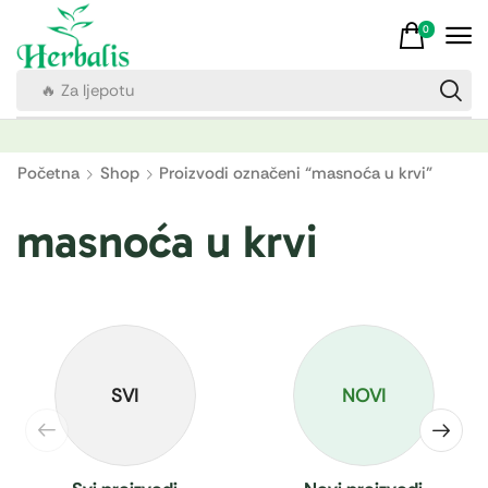
0
🔥 Za ljepotu
Početna
Shop
Proizvodi označeni “masnoća u krvi”
masnoća u krvi
SVI
NOVI