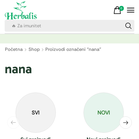
0
🔥 Za imunitet
Početna
Shop
Proizvodi označeni “nana”
nana
SVI
NOVI