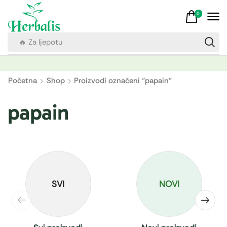
0
🔥 Za ljepotu
Početna
Shop
Proizvodi označeni “papain”
papain
SVI
NOVI