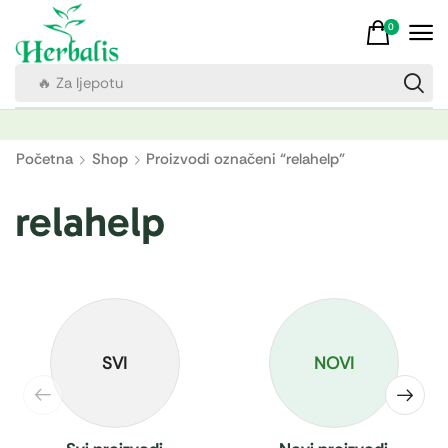
0
🔥 Za ljepotu
Početna
Shop
Proizvodi označeni “relahelp”
relahelp
SVI
NOVI