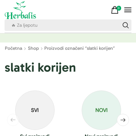
0
🔥 Za ljepotu
Početna
Shop
Proizvodi označeni “slatki korijen”
slatki korijen
SVI
NOVI