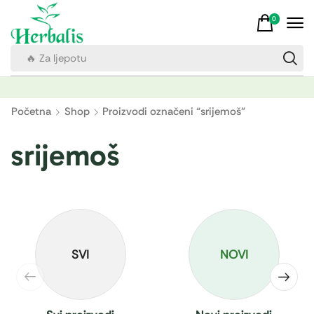
0
🔥 Za ljepotu
Početna
Shop
Proizvodi označeni “srijemoš”
srijemoš
SVI
NOVI