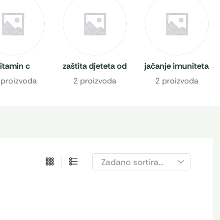
itamin c
zaštita djeteta od
jačanje imuniteta
prehlade
 proizvoda
2 proizvoda
2 proizvoda