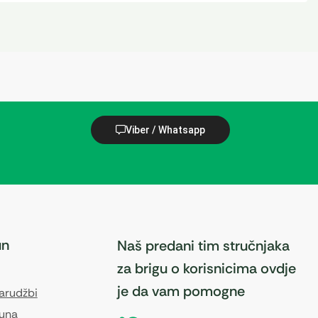
Viber / Whatsapp
un
Naš predani tim stručnjaka
za brigu o korisnicima ovdje
je da vam pomogne
narudžbi
čuna