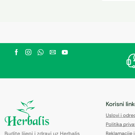
Korisni lin
Uslovi i odr
Politika priva
Budite lijepi i zdravi uz Herbalis
Reklamacije i