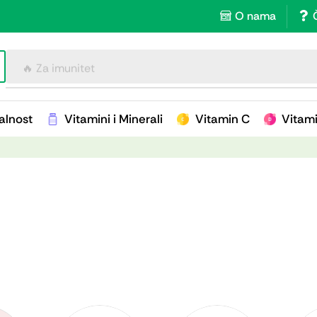
O nama
🔥 Za imunitet
alnost
Vitamini i Minerali
Vitamin C
Vitam