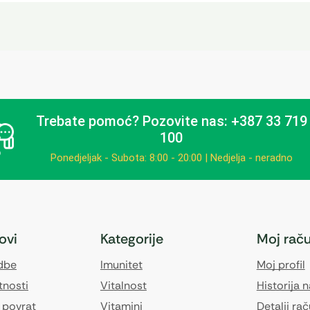
Trebate pomoć?
Pozovite nas: +387 33 719
100
Ponedjeljak - Subota: 8:00 - 20:00 | Nedjelja - neradno
kovi
Kategorije
Moj rač
edbe
Imunitet
Moj profil
tnosti
Vitalnost
Historija 
 povrat
Vitamini
Detalji ra