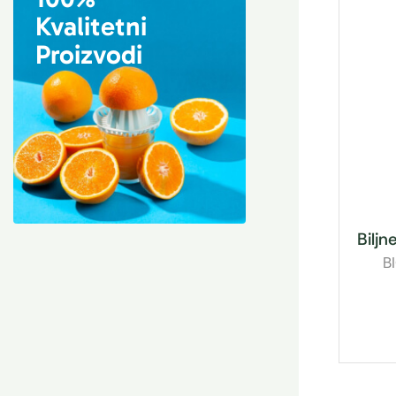
Kvalitetni
Proizvodi
Biljn
B