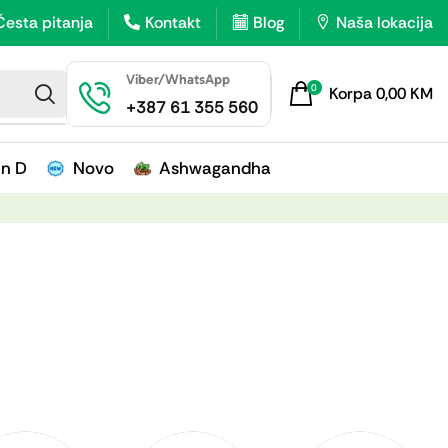
Česta pitanja
Kontakt
Blog
Naša lokacija
Viber/WhatsApp
0
Korpa
0,00
KM
+387 61 355 560
in D
Novo
Ashwagandha