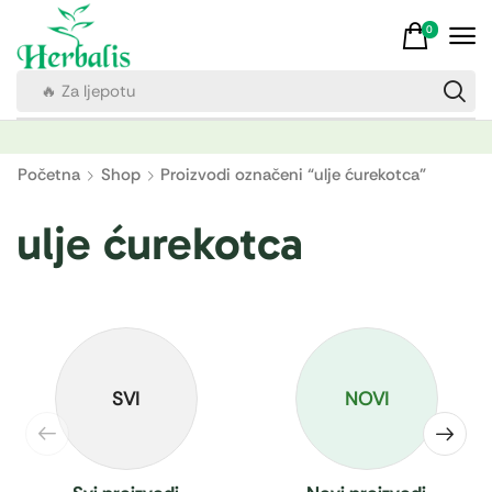
0
🔥 Za ljepotu
Početna
Shop
Proizvodi označeni “ulje ćurekotca”
ulje ćurekotca
SVI
NOVI