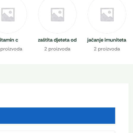
itamin c
zaštita djeteta od
jačanje imuniteta
prehlade
 proizvoda
2 proizvoda
2 proizvoda