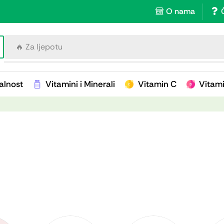
O nama
🔥 Za ljepotu
alnost
Vitamini i Minerali
Vitamin C
Vitam