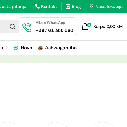
Česta pitanja
Kontakt
Blog
Naša lokacija
Viber/WhatsApp
0
Korpa
0,00
KM
+387 61 355 560
in D
Novo
Ashwagandha