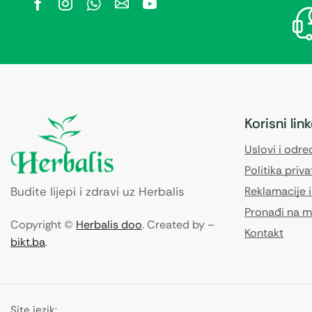
Korisni lin
Uslovi i odr
Politika priva
Budite lijepi i zdravi uz Herbalis
Reklamacije i
Pronađi na m
Copyright ©
Herbalis doo
. Created by –
Kontakt
bikt.ba
.
Site jezik: