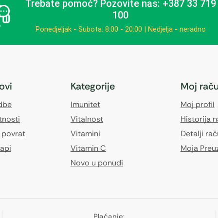
Trebate pomoć?
Pozovite nas: +387 33 719
100
Ponedjeljak - Subota: 8:00 - 20:00 | Nedjelja - neradno
kovi
Kategorije
Moj rač
edbe
Imunitet
Moj profil
tnosti
Vitalnost
Historija 
 povrat
Vitamini
Detalji ra
api
Vitamin C
Moja Preu
Novo u ponudi
Plaćanje: