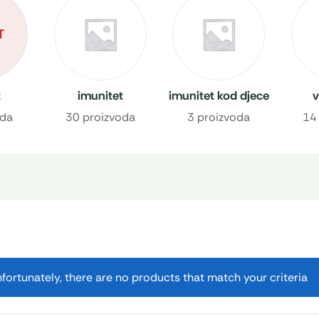
T
t
imunitet
imunitet kod djece
v
oda
30 proizvoda
3 proizvoda
14
fortunately, there are no products that match your criteria