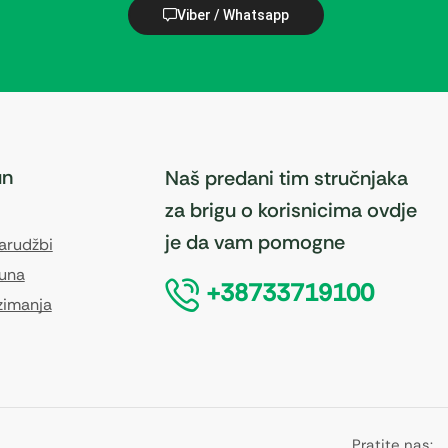
Viber / Whatsapp
un
Naš predani tim stručnjaka
za brigu o korisnicima ovdje
je da vam pomogne
narudžbi
čuna
+38733719100
zimanja
Pratite nas: