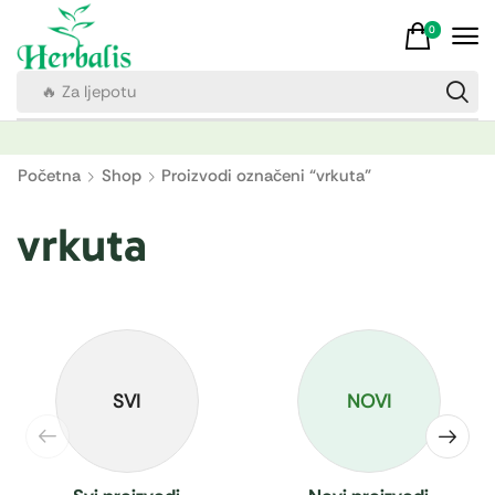
0
🔥 Za ljepotu
Početna
Shop
Proizvodi označeni “vrkuta”
vrkuta
SVI
NOVI