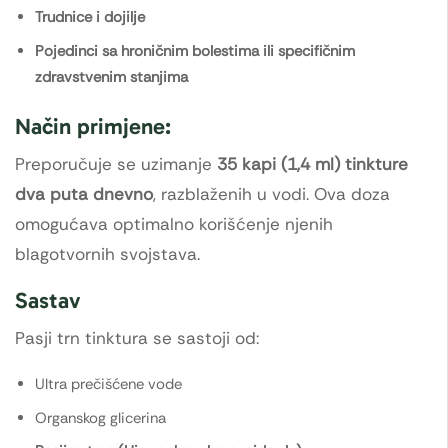
Trudnice i dojilje
Pojedinci sa hroničnim bolestima ili specifičnim
zdravstvenim stanjima
Način primjene:
Preporučuje se uzimanje
35 kapi (1,4 ml) tinkture
dva puta dnevno
, razblaženih u vodi. Ova doza
omogućava optimalno korišćenje njenih
blagotvornih svojstava.
Sastav
Pasji trn tinktura se sastoji od:
Ultra prečišćene vode
Organskog glicerina