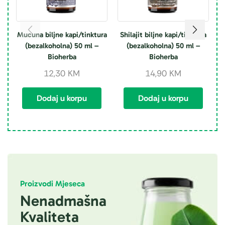
Mucuna biljne kapi/tinktura
Shilajit biljne kapi/tinktura
(bezalkoholna) 50 ml –
(bezalkoholna) 50 ml –
k
Bioherba
Bioherba
12,30
KM
14,90
KM
Dodaj u korpu
Dodaj u korpu
Proizvodi Mjeseca
Nenadmašna
Kvaliteta