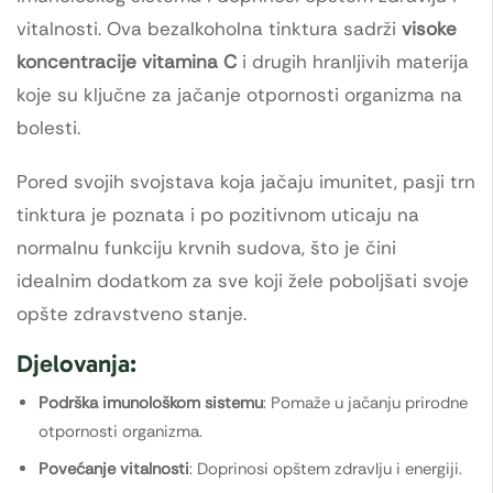
vitalnosti. Ova bezalkoholna tinktura sadrži
visoke
koncentracije vitamina C
i drugih hranljivih materija
koje su ključne za jačanje otpornosti organizma na
bolesti.
Pored svojih svojstava koja jačaju imunitet, pasji trn
tinktura je poznata i po pozitivnom uticaju na
normalnu funkciju krvnih sudova, što je čini
idealnim dodatkom za sve koji žele poboljšati svoje
opšte zdravstveno stanje.
Djelovanja:
Podrška imunološkom sistemu
: Pomaže u jačanju prirodne
otpornosti organizma.
Povećanje vitalnosti
: Doprinosi opštem zdravlju i energiji.