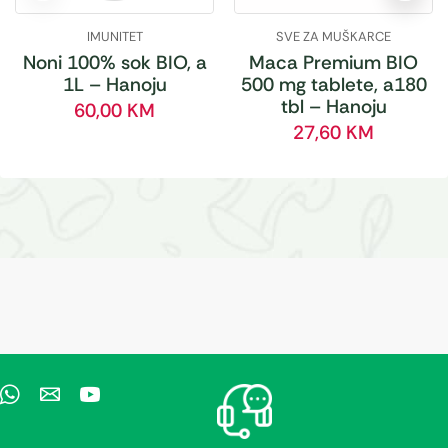
IMUNITET
SVE ZA MUŠKARCE
Noni 100% sok BIO, a
Maca Premium BIO
1L – Hanoju
500 mg tablete, a180
tbl – Hanoju
60,00
KM
27,60
KM