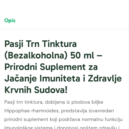
Opis
Pasji Trn Tinktura
(Bezalkoholna) 50 ml –
Prirodni Suplement za
Jačanje Imuniteta i Zdravlje
Krvnih Sudova!
Pasji trn tinktura, dobijena iz plodova biljke
Hippophae rhamnoides, predstavlja izvanredan
prirodni suplement koji podržava normalnu funkciju
imunološkog sistema i doprinosi opštem zdravlju i