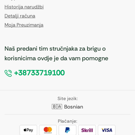
Historija narudžbi
Detalji računa
Moja Preuzimanja
Naš predani tim stručnjaka za brigu o
korisnicima ovdje je da vam pomogne
+38733719100
Site jezik:
🇧🇦
Bosnian
Plaćanje: