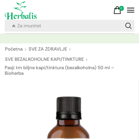
0
🔥 Za imunitet
Početna
SVE ZA ZDRAVLJE
SVE BEZALKOHOLNE KAPI/TINKTURE
Pasji trn biljne kapi/tinktura (bezalkoholna) 50 ml –
Bioherba