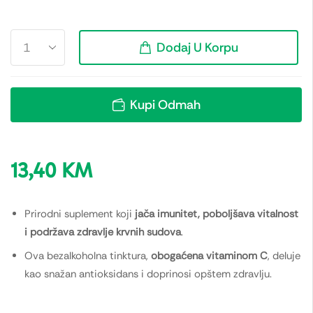
Dodaj U Korpu
Kupi Odmah
13,40
KM
Prirodni suplement koji
jača imunitet, poboljšava vitalnost
i podržava zdravlje krvnih sudova
.
Ova bezalkoholna tinktura,
obogaćena vitaminom C
, deluje
kao snažan antioksidans i doprinosi opštem zdravlju.