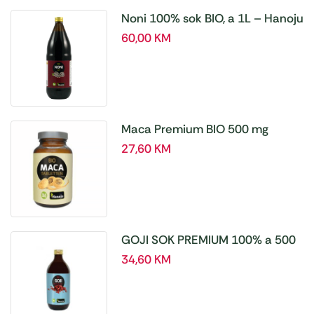
Noni 100% sok BIO, a 1L – Hanoju
60,00
KM
Maca Premium BIO 500 mg
tablete, a180 tbl – Hanoju
27,60
KM
GOJI SOK PREMIUM 100% a 500
ml
34,60
KM