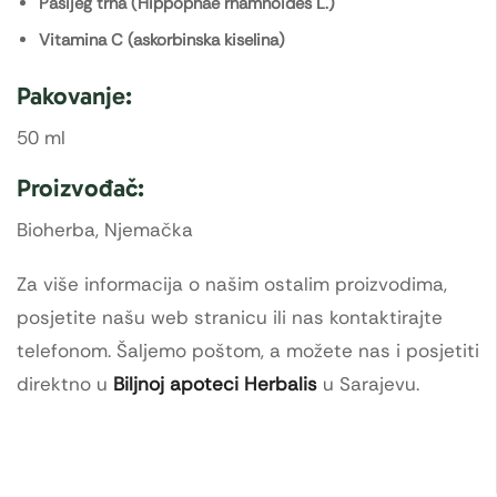
Pasijeg trna (Hippophae rhamnoides L.)
Vitamina C (askorbinska kiselina)
Pakovanje:
50 ml
Proizvođač:
Bioherba, Njemačka
Za više informacija o našim ostalim proizvodima,
posjetite našu web stranicu ili nas kontaktirajte
telefonom. Šaljemo poštom, a možete nas i posjetiti
direktno u
Biljnoj apoteci Herbalis
u Sarajevu.