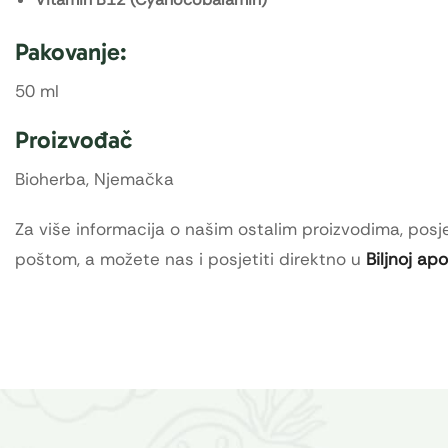
Pakovanje:
50 ml
Proizvođač
Bioherba, Njemačka
Za više informacija o našim ostalim proizvodima, posje
poštom, a možete nas i posjetiti direktno u
Biljnoj ap