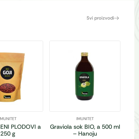
Svi proizvodi
IMUNITET
IMUNITET
ENI PLODOVI a
Graviola sok BIO, a 500 ml
250 g
– Hanoju