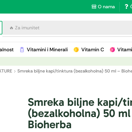
O nama
🔥 Za imunitet
alnost
Vitamini i Minerali
Vitamin C
Vitam
KTURE
Smreka biljne kapi/tinktura (bezalkoholna) 50 ml – Bioh
Smreka biljne kapi/ti
(bezalkoholna) 50 ml
Bioherba