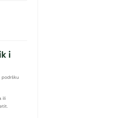
k i
a podršku
ili
tit.