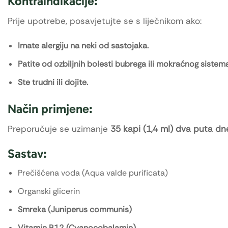
Kontraindikacije:
Prije upotrebe, posavjetujte se s liječnikom ako:
Imate alergiju na neki od sastojaka.
Patite od ozbiljnih bolesti bubrega ili mokraćnog sistema
Ste trudni ili dojite.
Način primjene:
Preporučuje se uzimanje
35 kapi (1,4 ml) dva puta dn
Sastav:
Prečišćena voda (Aqua valde purificata)
Organski glicerin
Smreka (Juniperus communis)
Vitamin B12 (Cyanocobalamin)