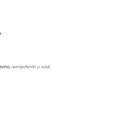
.
evno,
razrijeđenih u vodi.