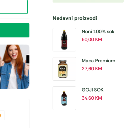
Nedavni proizvodi
Noni 100% sok
BIO, a 1L – Hanoju
60,00
KM
Maca Premium
BIO 500 mg
27,60
KM
tablete, a180 tbl –
Hanoju
GOJI SOK
PREMIUM 100% a
34,60
KM
500 ml