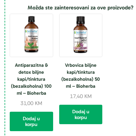
Možda ste zainteresovani za ove proizvode?
Antiparazitna &
Vrbovica biljne
detox biljne
kapi/tinktura
kapi/tinktura
(bezalkoholna) 50
(bezalkoholna) 100
ml – Bioherba
ml – Bioherba
17,40
KM
31,00
KM
Dodaj u
korpu
Dodaj u
korpu