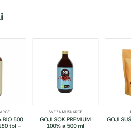
i
KARCE
SVE ZA MUŠKARCE
 BIO 500
GOJI SOK PREMIUM
GOJI SUŠ
180 tbl –
100% a 500 ml