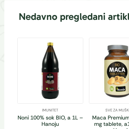
Nedavno pregledani artikl
IMUNITET
SVE ZA MUŠ
Noni 100% sok BIO, a 1L –
Maca Premium
Hanoju
mg tablete, a