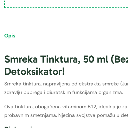
Opis
Smreka Tinktura, 50 ml (Bez
Detoksikator!
Smreka tinktura, napravljena od ekstrakta smreke (Jun
zdravlju bubrega i diuretskim funkcijama organizma.
Ova tinktura, obogaćena vitaminom B12, idealna je za 
probavnim smetnjama. Njezina svojstva pomažu u detoks