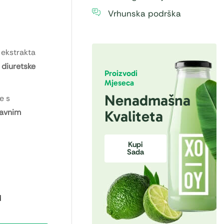
Vrhunska podrška
 ekstrakta
 diuretske
Proizvodi
Mjeseca
Nenadmašna
e s
bavnim
Kvaliteta
Kupi
Sada
d