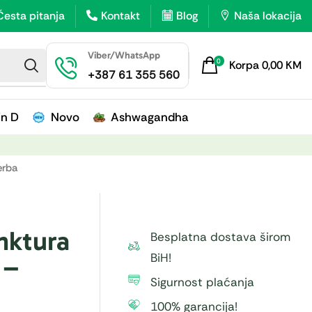
Česta pitanja
Kontakt
Blog
Naša lokacija
Viber/WhatsApp
0
Korpa
0,00
KM
+387 61 355 560
in D
Novo
Ashwagandha
erba
nktura
Besplatna dostava širom
BiH!
 –
Sigurnost plaćanja
100% garancija!