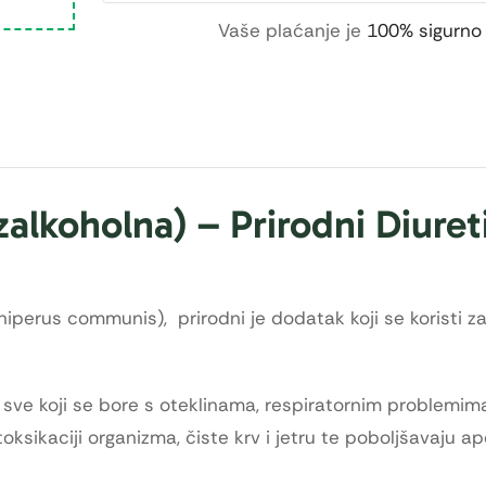
Vaše plaćanje je
100% sigurno
alkoholna) – Prirodni Diureti
iperus communis), prirodni je dodatak koji se koristi z
sve koji se bore s oteklinama, respiratornim problemima 
ikaciji organizma, čiste krv i jetru te poboljšavaju ape