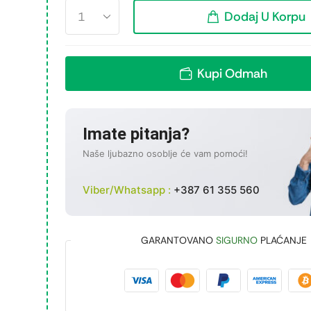
Dodaj U Korpu
Kupi Odmah
Imate pitanja?
Naše ljubazno osoblje će vam pomoći!
Viber/Whatsapp :
+387 61 355 560
GARANTOVANO
SIGURNO
PLAĆANJE