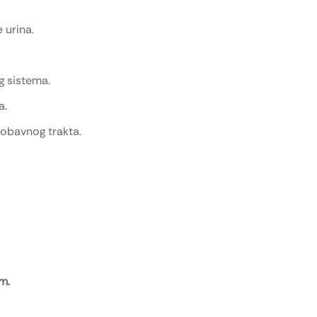
 urina.
g sistema.
a.
robavnog trakta.
m.