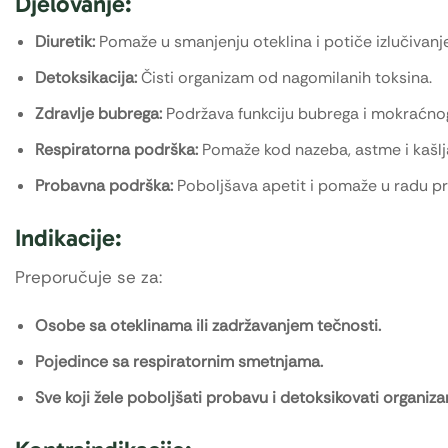
Djelovanje:
Diuretik:
Pomaže u smanjenju oteklina i potiče izlučivanje
Detoksikacija:
Čisti organizam od nagomilanih toksina.
Zdravlje bubrega:
Podržava funkciju bubrega i mokraćno
Respiratorna podrška:
Pomaže kod nazeba, astme i kašlj
Probavna podrška:
Poboljšava apetit i pomaže u radu p
Indikacije:
Preporučuje se za:
Osobe sa oteklinama ili zadržavanjem tečnosti.
Pojedince sa respiratornim smetnjama.
Sve koji žele poboljšati probavu i detoksikovati organiza