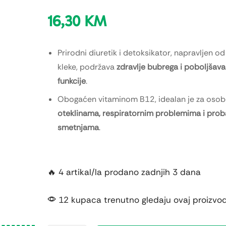
16,30
KM
Prirodni diuretik i detoksikator, napravljen od
kleke, podržava
zdravlje bubrega i poboljšava
funkcije
.
Obogaćen vitaminom B12, idealan je za osob
oteklinama, respiratornim problemima i pro
smetnjama
.
🔥 4 artikal/la prodano zadnjih 3 dana
12 kupaca trenutno gledaju ovaj proizvo