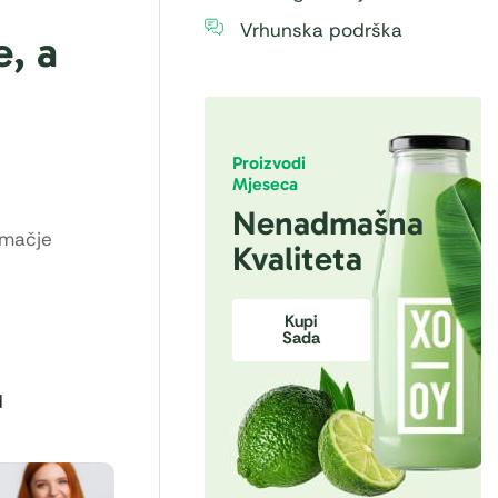
Vrhunska podrška
, a
Proizvodi
Mjeseca
Nenadmašna
 mačje
Kvaliteta
Kupi
Sada
d