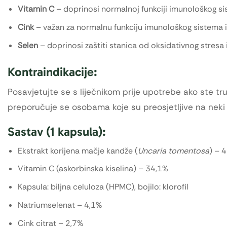
Vitamin C
– doprinosi normalnoj funkciji imunološkog sis
Cink
– važan za normalnu funkciju imunološkog sistema i 
Selen
– doprinosi zaštiti stanica od oksidativnog stresa i
Kontraindikacije:
Posavjetujte se s liječnikom prije upotrebe ako ste tru
preporučuje se osobama koje su preosjetljive na neki
Sastav (1 kapsula):
Ekstrakt korijena mačje kandže (
Uncaria tomentosa
) – 
Vitamin C (askorbinska kiselina) – 34,1%
Kapsula: biljna celuloza (HPMC), bojilo: klorofil
Natriumselenat – 4,1%
Cink citrat – 2,7%