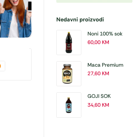
Nedavni proizvodi
Noni 100% sok
BIO, a 1L – Hanoju
60,00
KM
Maca Premium
BIO 500 mg
27,60
KM
tablete, a180 tbl –
Hanoju
GOJI SOK
PREMIUM 100% a
34,60
KM
500 ml