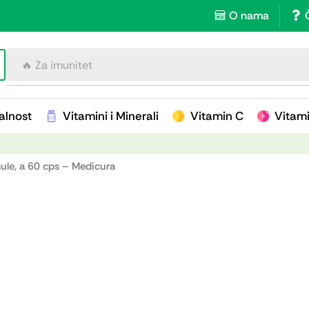
O nama
🔥 Za imunitet
alnost
Vitamini i Minerali
Vitamin C
Vitam
ule, a 60 cps – Medicura