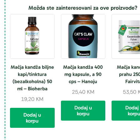
Možda ste zainteresovani za ove proizvode?
Mačja kandža biljne
Mačja kandža 400
Mačja kan
kapi/tinktura
mg kapsule, a 90
prahu 250
(bezalkoholna) 50
cps – Hanoju
Fairvit
ml – Bioherba
25,40
KM
53,50
19,20
KM
Dodaj u
Dodaj
korpu
korp
Dodaj u
korpu