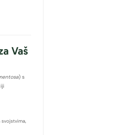
za Vaš
mentosa
) s
ji
 svojstvima,