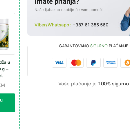
Imate pitanja?
Naše ljubazno osoblje će vam pomoći!
Viber/Whatsapp :
+387 61 355 560
GARANTOVANO
SIGURNO
PLAĆANJE
dža u
 g –
al
Vaše plaćanje je
100% sigurno
KM
 u
u