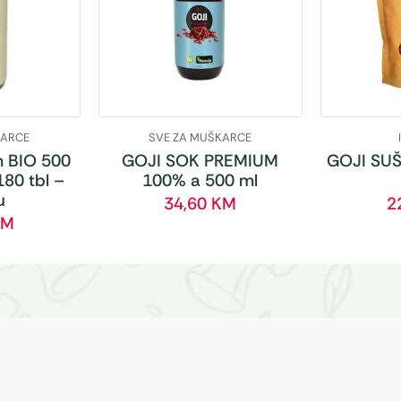
KARCE
SVE ZA MUŠKARCE
 BIO 500
GOJI SOK PREMIUM
GOJI SUŠ
180 tbl –
100% a 500 ml
u
34,60
KM
2
KM