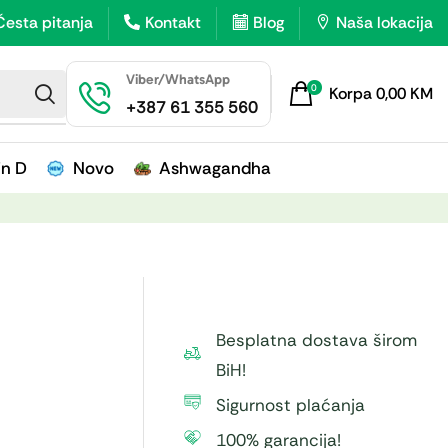
Česta pitanja
Kontakt
Blog
Naša lokacija
Viber/WhatsApp
0
Korpa
0,00
KM
+387 61 355 560
in D
Novo
Ashwagandha
Besplatna dostava širom
BiH!
Sigurnost plaćanja
100% garancija!