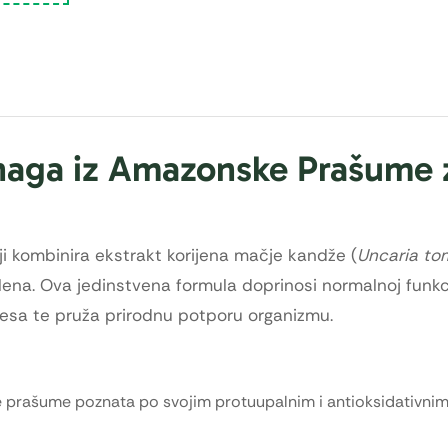
naga iz Amazonske Prašume 
i kombinira ekstrakt korijena mačje kandže (
Uncaria to
lena. Ova jedinstvena formula doprinosi normalnoj funkci
resa te pruža prirodnu potporu organizmu.
ke prašume poznata po svojim protuupalnim i antioksidativnim