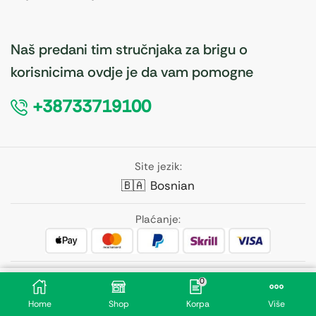
Naš predani tim stručnjaka za brigu o
korisnicima ovdje je da vam pomogne
+38733719100
Site jezik:
🇧🇦
Bosnian
Plaćanje:
Pratite nas:
0
28,50
KM
Home
Shop
Korpa
Više