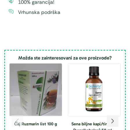
100% garancija!
Vrhunska podrška
Možda ste zainteresovani za ove proizvode?
Čaj Ruzmarin list 100 g
Sena biljne kapi/tinktura
A