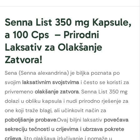
Senna List 350 mg Kapsule,
a 100 Cps – Prirodni
Laksativ za Olakšanje
Zatvora!
Sena (Senna alexandrina) je biljka poznata po
svojim
laksativnim svojstvima
i često se koristi za
privremeno
olakšanje zatvora
. Senna List 350 mg
dolazi u obliku kapsula i nudi prirodno rješenje za
one koji traže blagi, ali učinkovit način za
poboljšanje probave
.Ovaj biljni laksativ
povećava
sekreciju tečnosti u crijevima i ubrzava pokrete
crijeva
, što olakšava izlučivanje i pomaže u