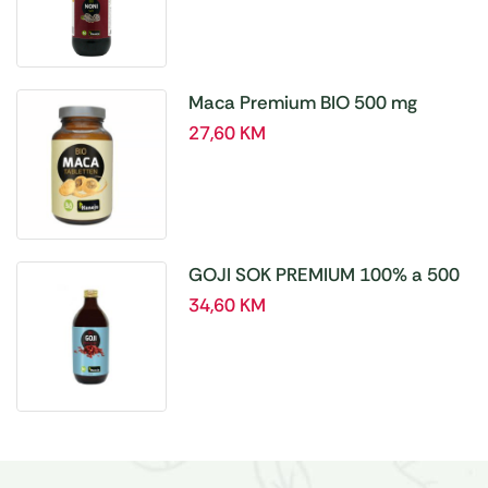
Maca Premium BIO 500 mg
tablete, a180 tbl – Hanoju
27,60
KM
GOJI SOK PREMIUM 100% a 500
ml
34,60
KM