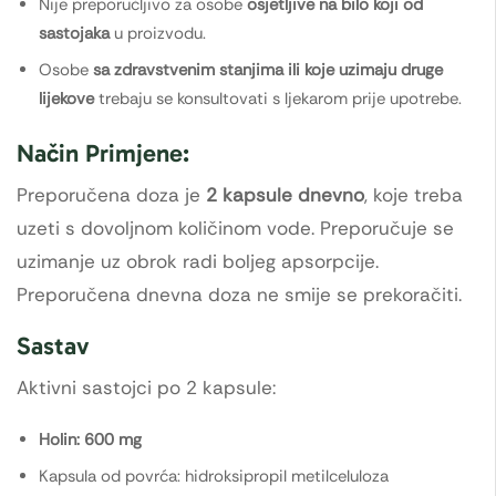
Nije preporučljivo za osobe
osjetljive na bilo koji od
sastojaka
u proizvodu.
Osobe
sa zdravstvenim stanjima ili koje uzimaju druge
lijekove
trebaju se konsultovati s ljekarom prije upotrebe.
Način Primjene:
Preporučena doza je
2 kapsule dnevno
, koje treba
uzeti s dovoljnom količinom vode. Preporučuje se
uzimanje uz obrok radi boljeg apsorpcije.
Preporučena dnevna doza ne smije se prekoračiti.
Sastav
Aktivni sastojci po 2 kapsule:
Holin: 600 mg
Kapsula od povrća: hidroksipropil metilceluloza