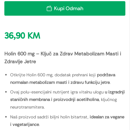
Kupi Odmah
36,90
KM
Holin 600 mg – Ključ za Zdrav Metabolizam Masti i
Zdravlje Jetre
Otkrijte Holin 600 mg, dodatak prehrani koji
podržava
normalan metabolizam masti i zdravu funkciju jetre
.
Ovaj polu-esencijalni nutrijent igra vitalnu ulogu
u izgradnji
staničnih membrana i proizvodnji acetilholina
, ključnog
neurotransmitera.
Naš proizvod sadrži biljni holin bitartrat,
idealan za vegane
i vegetarijance
.