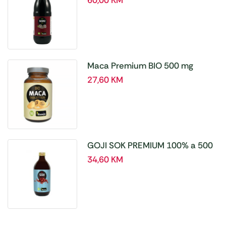
60,00
KM
Maca Premium BIO 500 mg
tablete, a180 tbl – Hanoju
27,60
KM
GOJI SOK PREMIUM 100% a 500
ml
34,60
KM