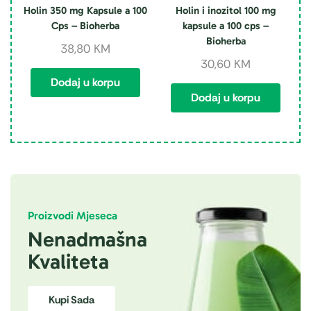
Holin 350 mg Kapsule a 100
Holin i inozitol 100 mg
Cps – Bioherba
kapsule a 100 cps –
Bioherba
38,80
KM
30,60
KM
Dodaj u korpu
Dodaj u korpu
Proizvodi Mjeseca
Nenadmašna
Kvaliteta
Kupi Sada