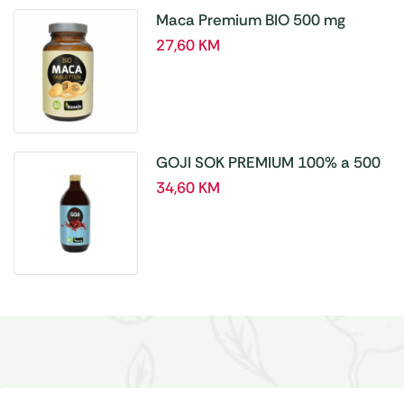
Maca Premium BIO 500 mg
tablete, a180 tbl – Hanoju
27,60
KM
GOJI SOK PREMIUM 100% a 500
ml
34,60
KM