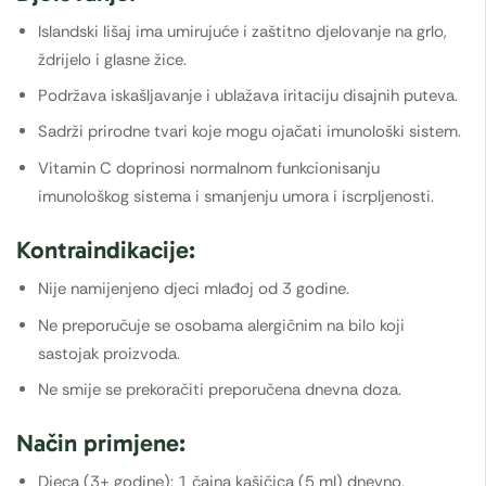
Islandski lišaj ima umirujuće i zaštitno djelovanje na grlo,
ždrijelo i glasne žice.
Podržava iskašljavanje i ublažava iritaciju disajnih puteva.
Sadrži prirodne tvari koje mogu ojačati imunološki sistem.
Vitamin C doprinosi normalnom funkcionisanju
imunološkog sistema i smanjenju umora i iscrpljenosti.
Kontraindikacije:
Nije namijenjeno djeci mlađoj od 3 godine.
Ne preporučuje se osobama alergičnim na bilo koji
sastojak proizvoda.
Ne smije se prekoračiti preporučena dnevna doza.
Način primjene:
Djeca (3+ godine): 1 čajna kašičica (5 ml) dnevno.