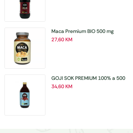
Maca Premium BIO 500 mg
tablete, a180 tbl – Hanoju
27,60
KM
GOJI SOK PREMIUM 100% a 500
ml
34,60
KM