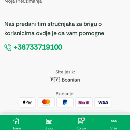
Moja Preuzimanja
Naš predani tim stručnjaka za brigu o
korisnicima ovdje je da vam pomogne
+38733719100
Site jezik:
🇧🇦
Bosnian
Plaćanje:
Pratite nas:
0
24,40
KM
Dodaj U Korpu
Home
Shop
Korpa
Više