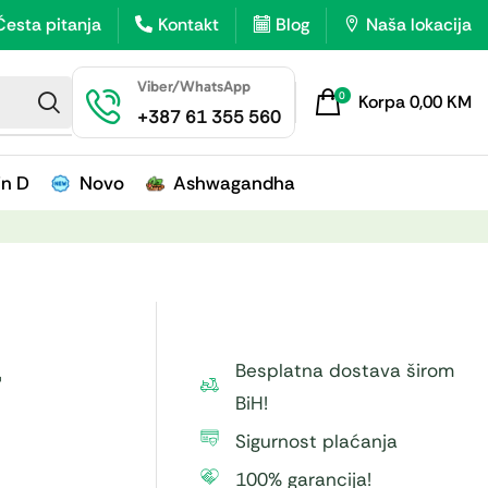
Česta pitanja
Kontakt
Blog
Naša lokacija
Viber/WhatsApp
0
Korpa
0,00
KM
+387 61 355 560
in D
Novo
Ashwagandha
–
Besplatna dostava širom
BiH!
Sigurnost plaćanja
100% garancija!