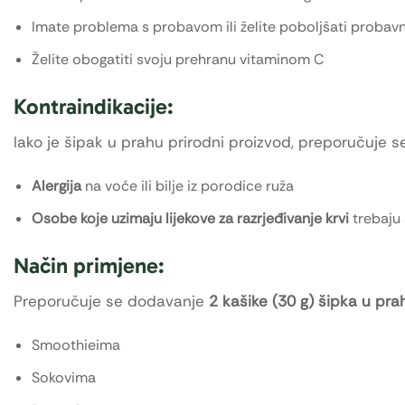
Imate problema s probavom ili želite poboljšati probav
Želite obogatiti svoju prehranu vitaminom C
Kontraindikacije:
Iako je šipak u prahu prirodni proizvod, preporučuje s
Alergija
na voće ili bilje iz porodice ruža
Osobe koje uzimaju lijekove za razrjeđivanje krvi
trebaju 
Način primjene:
Preporučuje se dodavanje
2 kašike (30 g) šipka u pr
Smoothieima
Sokovima