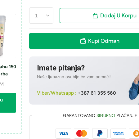
Dodaj U Korpu
Kupi Odmah
Imate pitanja?
rahu 150
erba
Naše ljubazno osoblje će vam pomoći!
M
Viber/Whatsapp :
+387 61 355 560
 u
u
GARANTOVANO
SIGURNO
PLAĆANJE