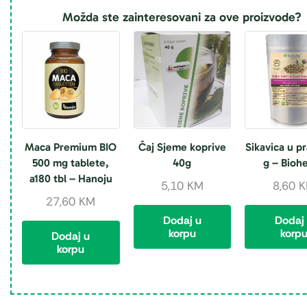
Možda ste zainteresovani za ove proizvode?
Maca Premium BIO
Čaj Sjeme koprive
Sikavica u p
500 mg tablete,
40g
g – Bioh
a180 tbl – Hanoju
5,10
KM
8,60
K
27,60
KM
Dodaj u
Dodaj
korpu
korp
Dodaj u
korpu