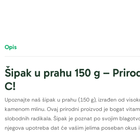
Opis
Šipak u prahu 150 g – Prir
C!
Upoznajte naš šipak u prahu (150 g), izrađen od viso
kamenom mlinu. Ovaj prirodni proizvod je bogat vitamin
slobodnih radikala. Šipak je poznat po svojim blagotvo
njegova upotreba dat će vašim jelima poseban okus i n