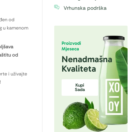
Vrhunska podrška
đen od
nog u kamenom
Proizvodi
ljšava
Mjeseca
aštitu od
Nenadmašna
Kvaliteta
rte i uživajte
!
Kupi
Sada