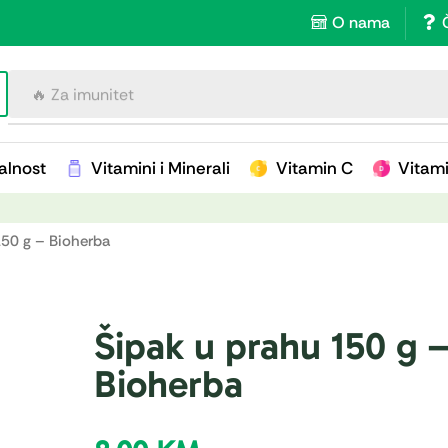
O nama
🔥 Za imunitet
alnost
Vitamini i Minerali
Vitamin C
Vitam
150 g – Bioherba
Šipak u prahu 150 g 
Bioherba