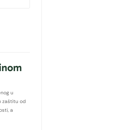
minom
enog u
u zaštitu od
sti, a