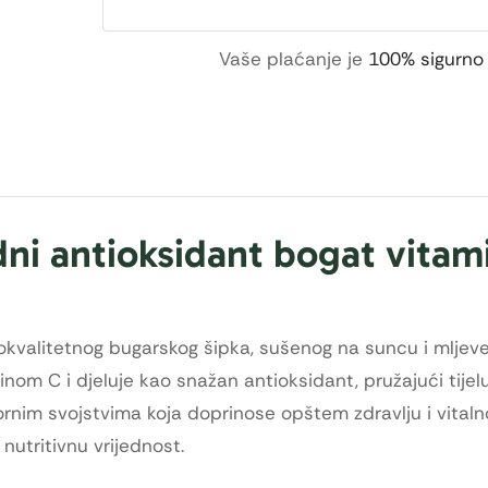
Vaše plaćanje je
100% sigurno
odni antioksidant bogat vita
kokvalitetnog bugarskog šipka, sušenog na suncu i mljev
om C i djeluje kao snažan antioksidant, pružajući tijel
rnim svojstvima koja doprinose opštem zdravlju i vitalno
utritivnu vrijednost.