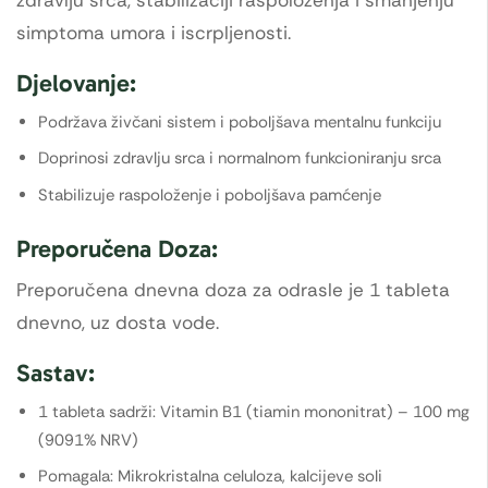
zdravlju srca, stabilizaciji raspoloženja i smanjenju
simptoma umora i iscrpljenosti.
Djelovanje:
Podržava živčani sistem i poboljšava mentalnu funkciju
Doprinosi zdravlju srca i normalnom funkcioniranju srca
Stabilizuje raspoloženje i poboljšava pamćenje
Preporučena Doza:
Preporučena dnevna doza za odrasle je 1 tableta
dnevno, uz dosta vode.
Sastav:
1 tableta sadrži: Vitamin B1 (tiamin mononitrat) – 100 mg
(9091% NRV)
Pomagala: Mikrokristalna celuloza, kalcijeve soli