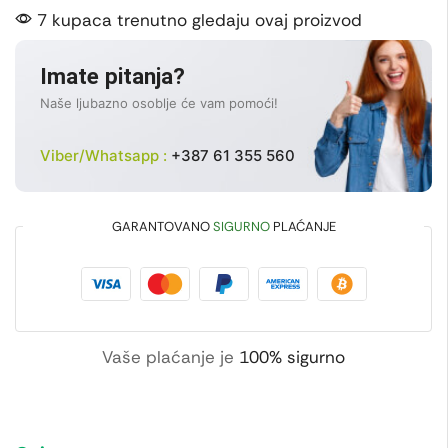
7 kupaca trenutno gledaju ovaj proizvod
Imate pitanja?
Naše ljubazno osoblje će vam pomoći!
Viber/Whatsapp :
+387 61 355 560
GARANTOVANO
SIGURNO
PLAĆANJE
Vaše plaćanje je
100% sigurno