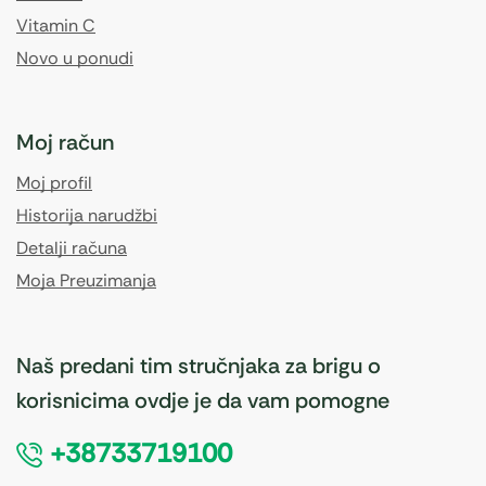
Vitamin C
Novo u ponudi
Moj račun
Moj profil
Historija narudžbi
Detalji računa
Moja Preuzimanja
Naš predani tim stručnjaka za brigu o
korisnicima ovdje je da vam pomogne
+38733719100