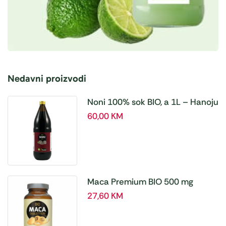
Nedavni proizvodi
Noni 100% sok BIO, a 1L – Hanoju
60,00
KM
Maca Premium BIO 500 mg
tablete, a180 tbl – Hanoju
27,60
KM