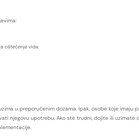
jevima:
a oštećenje vida.
e uzima u preporučenim dozama. Ipak, osobe koje imaju pr
ati njegovu upotrebu. Ako ste trudni, dojite ili uzimate 
plementacije.