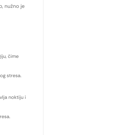
o, nužno je
iju, čime
og stresa.
lja noktiju i
resa.