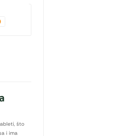
a
ableti, što
a i ima