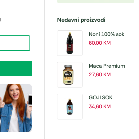
Nedavni proizvodi
d
Noni 100% sok
BIO, a 1L – Hanoju
60,00
KM
Maca Premium
BIO 500 mg
27,60
KM
tablete, a180 tbl –
Hanoju
GOJI SOK
PREMIUM 100% a
34,60
KM
500 ml