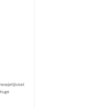
eosjetljivost
druge