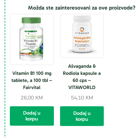
Možda ste zainteresovani za ove proizvode?
Ašvaganda &
Vitamin B1 100 mg
Rodiola kapsule a
tablete, a 100 tbl –
60 cps –
Fairvital
VITAWORLD
26,00
KM
54,10
KM
Dodaj u
Dodaj u
korpu
korpu