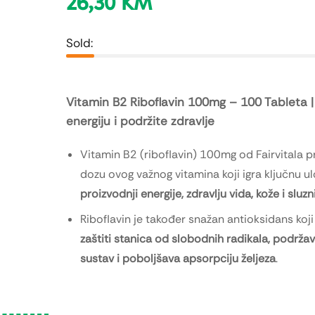
26,30
KM
Sold:
Vitamin B2 Riboflavin 100mg – 100 Tableta 
energiju i podržite zdravlje
Vitamin B2 (riboflavin) 100mg od Fairvitala p
dozu ovog važnog vitamina koji igra ključnu u
proizvodnji energije, zdravlju vida, kože i sluzn
Riboflavin je također snažan antioksidans koj
zaštiti stanica od slobodnih radikala, podržav
sustav i poboljšava apsorpciju željeza
.