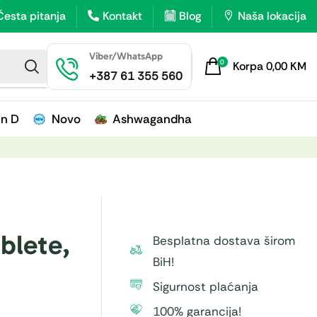
Česta pitanja
Kontakt
Blog
Naša lokacija
Viber/WhatsApp
0
Korpa
0,00
KM
+387 61 355 560
in D
Novo
Ashwagandha
blete,
Besplatna dostava širom
BiH!
Sigurnost plaćanja
100% garancija!