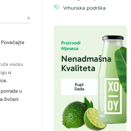
Vrhunska podrška
4
| Povećajte
Proizvodi
Mjeseca
Nenadmašna
ruža visoku
Kvaliteta
logu
u
ica.
Kupi
Sada
i
pomaže u
a živčani