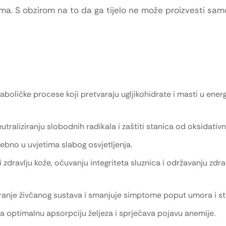
izma. S obzirom na to da ga tijelo ne može proizvesti sam
aboličke procese koji pretvaraju ugljikohidrate i masti u energ
traliziranju slobodnih radikala i zaštiti stanica od oksidativn
ebno u uvjetima slabog osvjetljenja.
zdravlju kože, očuvanju integriteta sluznica i održavanju zdrav
ranje živčanog sustava i smanjuje simptome poput umora i st
za optimalnu apsorpciju željeza i sprječava pojavu anemije.