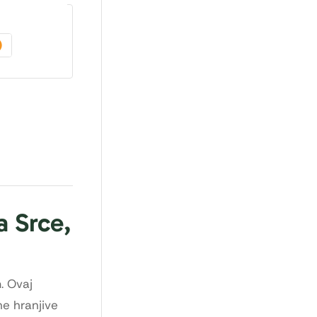
a Srce,
. Ovaj
ne hranjive