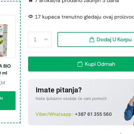
🔥 7 artikal/la prodano zadnjih 3 dana
17 kupaca trenutno gledaju ovaj proizvo
Dodaj U Korpu
Kupi Odmah
A BIO
0 ml
KM
Imate pitanja?
 u
Naše ljubazno osoblje će vam pomoći!
u
Viber/Whatsapp :
+387 61 355 560