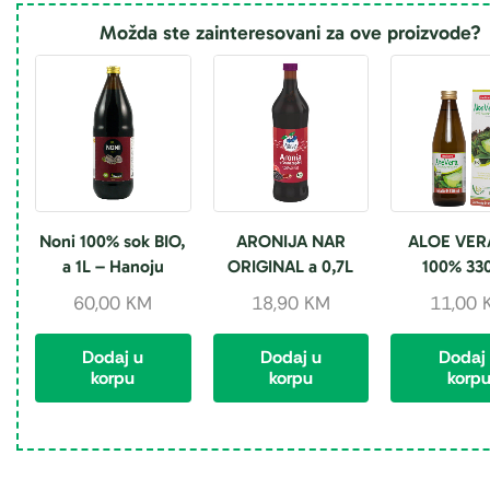
Možda ste zainteresovani za ove proizvode?
Noni 100% sok BIO,
ARONIJA NAR
ALOE VER
a 1L – Hanoju
ORIGINAL a 0,7L
100% 33
60,00
KM
18,90
KM
11,00
Dodaj u
Dodaj u
Dodaj
korpu
korpu
korp