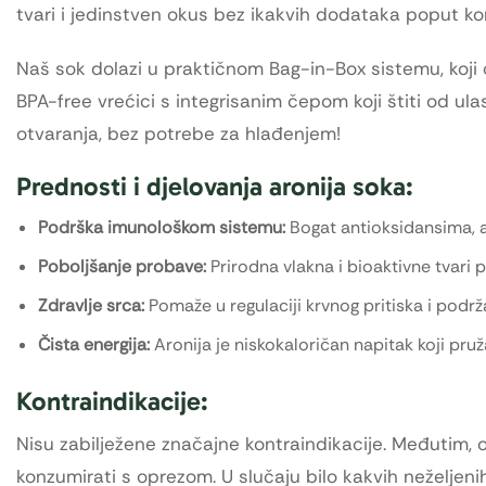
tvari i jedinstven okus bez ikakvih dodataka poput kon
Naš sok dolazi u praktičnom Bag-in-Box sistemu, koji 
BPA-free vrećici s integrisanim čepom koji štiti od ul
otvaranja, bez potrebe za hlađenjem!
Prednosti i djelovanja aronija soka:
Podrška imunološkom sistemu:
Bogat antioksidansima, ar
Poboljšanje probave:
Prirodna vlakna i bioaktivne tvari
Zdravlje srca:
Pomaže u regulaciji krvnog pritiska i podrž
Čista energija:
Aronija je niskokaloričan napitak koji pruža
Kontraindikacije:
Nisu zabilježene značajne kontraindikacije. Međutim, oso
konzumirati s oprezom. U slučaju bilo kakvih neželjenih