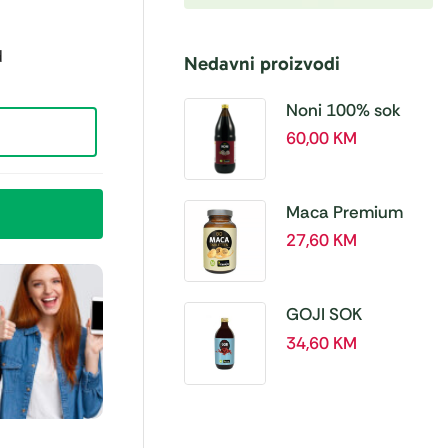
d
Nedavni proizvodi
Noni 100% sok
BIO, a 1L – Hanoju
60,00
KM
Maca Premium
BIO 500 mg
27,60
KM
tablete, a180 tbl –
Hanoju
GOJI SOK
PREMIUM 100% a
34,60
KM
500 ml