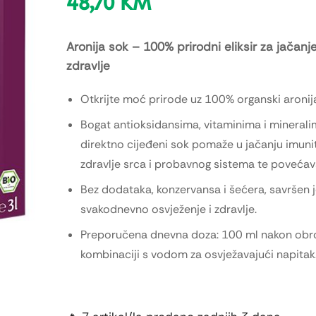
48,70
KM
Aronija sok – 100% prirodni eliksir za jačanj
zdravlje
Otkrijte moć prirode uz 100% organski aronij
Bogat antioksidansima, vitaminima i minerali
direktno cijeđeni sok pomaže u jačanju imuni
zdravlje srca i probavnog sistema te povećava
Bez dodataka, konzervansa i šećera, savršen j
svakodnevno osvježenje i zdravlje.
Preporučena dnevna doza: 100 ml nakon obroka
kombinaciji s vodom za osvježavajući napitak