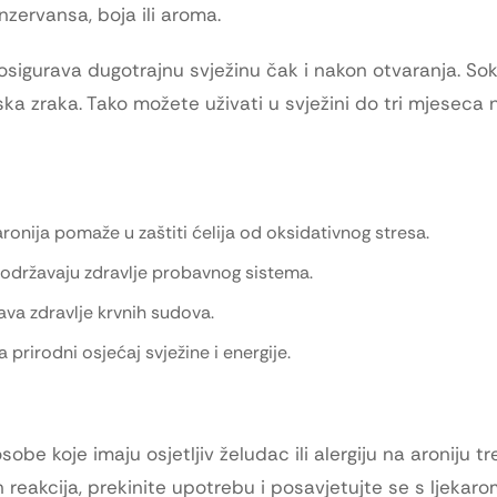
zervansa, boja ili aroma.
osigurava dugotrajnu svježinu čak i nakon otvaranja. So
aska zraka. Tako možete uživati u svježini do tri mjeseca
onija pomaže u zaštiti ćelija od oksidativnog stresa.
 podržavaju zdravlje probavnog sistema.
ava zdravlje krvnih sudova.
 prirodni osjećaj svježine i energije.
be koje imaju osjetljiv želudac ili alergiju na aroniju t
 reakcija, prekinite upotrebu i posavjetujte se s ljekaro