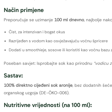
Način primjene
Preporučuje se uzimanje
100 ml dnevno
, najbolje na
Čist, za intenzivan i bogat okus
Razrijeđen s vodom kao osvježavajuću voćnu špricere
Dodati u smoothieje, sosove ili koristiti kao voćnu bazu z
Poseban savjet: Isprobajte sok kao prirodnu
“vodicu z
Sastav:
100% direktno cijeđeni sok aronije
, bez dodatnih šećer
organskog uzgoja (DE-ÖKO-006).
Nutritivne vrijednosti (na 100 ml):