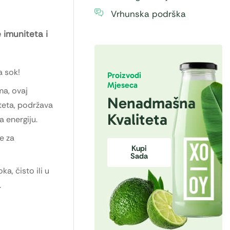
Vrhunska podrška
e imuniteta i
a sok!
Proizvodi
Mjeseca
ma, ovaj
Nenadmašna
teta, podržava
Kvaliteta
 energiju.
e za
Kupi
Sada
, čisto ili u
.