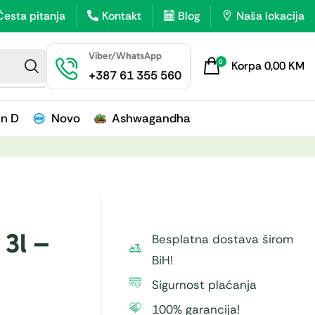
Česta pitanja
Kontakt
Blog
Naša lokacija
Viber/WhatsApp
0
Korpa
0,00
KM
+387 61 355 560
in D
Novo
Ashwagandha
 3l –
Besplatna dostava širom
BiH!
Sigurnost plaćanja
100% garancija!