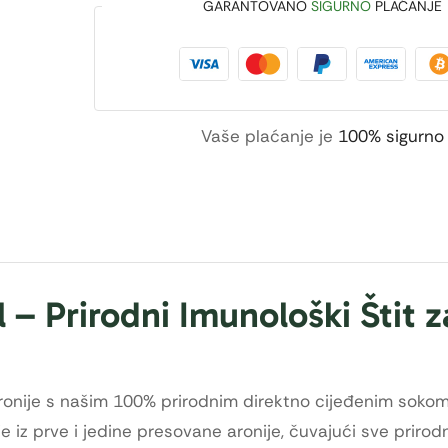
GARANTOVANO
SIGURNO
PLAĆANJE
Vaše plaćanje je
100% sigurno
 – Prirodni Imunološki Štit z
ronije s našim 100% prirodnim direktno cijeđenim sokom
je iz prve i jedine presovane aronije, čuvajući sve prirod