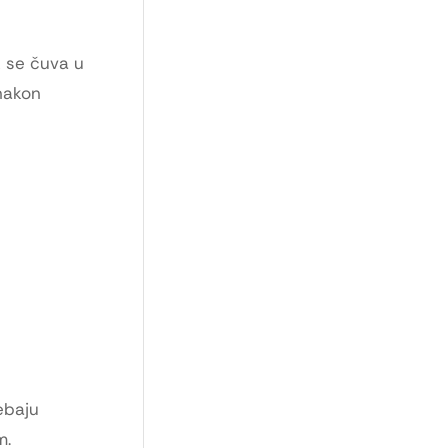
k se čuva u
 nakon
rebaju
m.