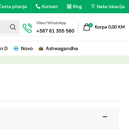
Česta pitanja
Kontakt
Blog
Naša lokacija
Viber/WhatsApp
0
Korpa
0,00
KM
+387 61 355 560
in D
Novo
Ashwagandha