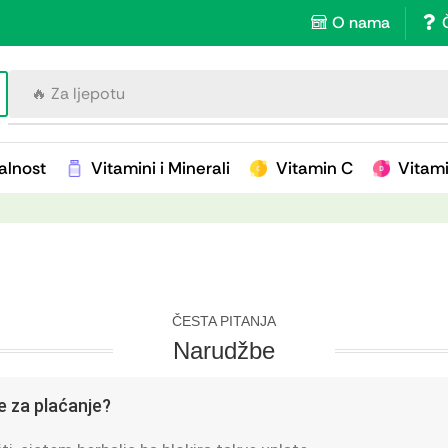
O nama
🔥 Za imunitet
alnost
Vitamini i Minerali
Vitamin C
Vitam
ČESTA PITANJA
Narudžbe
e za plaćanje?