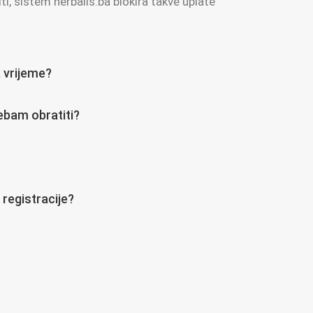
, sistem herbalis.ba blokira takve uplate
a vrijeme?
ebam obratiti?
 registracije?