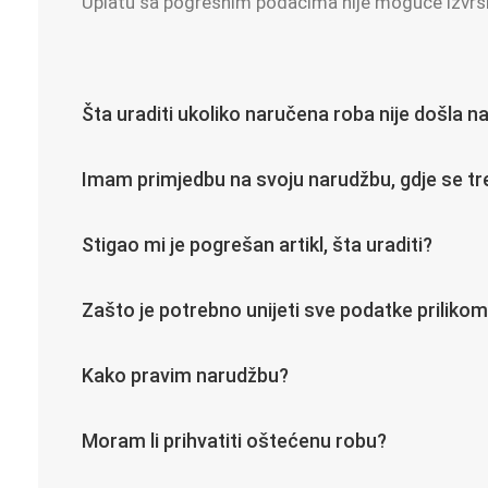
Uplatu sa pogrešnim podacima nije moguće izvršiti
Šta uraditi ukoliko naručena roba nije došla n
Imam primjedbu na svoju narudžbu, gdje se tr
Stigao mi je pogrešan artikl, šta uraditi?
Zašto je potrebno unijeti sve podatke prilikom
Kako pravim narudžbu?
Moram li prihvatiti oštećenu robu?