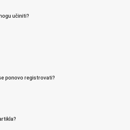
mogu učiniti?
se ponovo registrovati?
rtikla?