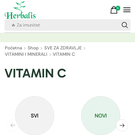
0
🔥 Za imunitet
Početna
Shop
SVE ZA ZDRAVLJE
VITAMINI I MINERALI
VITAMIN C
VITAMIN C
SVI
NOVI