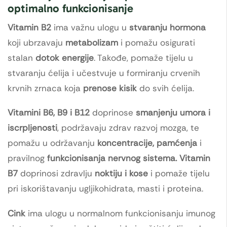
optimalno funkcionisanje
Vitamin B2
ima važnu ulogu u
stvaranju hormona
koji ubrzavaju
metabolizam
i pomažu osigurati
stalan
dotok energije
. Takođe, pomaže tijelu u
stvaranju ćelija i učestvuje u formiranju crvenih
krvnih zrnaca koja
prenose kisik
do svih ćelija.
Vitamini B6, B9 i B12
doprinose
smanjenju umora i
iscrpljenosti
, podržavaju zdrav razvoj mozga, te
pomažu u održavanju
koncentracije,
pamćenja
i
pravilnog
funkcionisanja nervnog sistema.
Vitamin
B7
doprinosi zdravlju
noktiju i kose
i pomaže tijelu
pri iskorištavanju ugljikohidrata, masti i proteina.
Cink
ima ulogu u normalnom funkcionisanju imunog