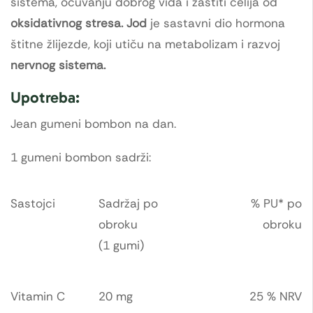
sistema, očuvanju dobrog vida i zaštiti ćelija od
oksidativnog stresa.
Jod
je sastavni dio hormona
štitne žlijezde, koji utiču na metabolizam i razvoj
nervnog sistema.
Upotreba:
Jean gumeni bombon na dan.
1 gumeni bombon sadrži:
Sastojci
Sadržaj po
% PU* po
obroku
obroku
(1 gumi)
Vitamin C
20 mg
25 % NRV