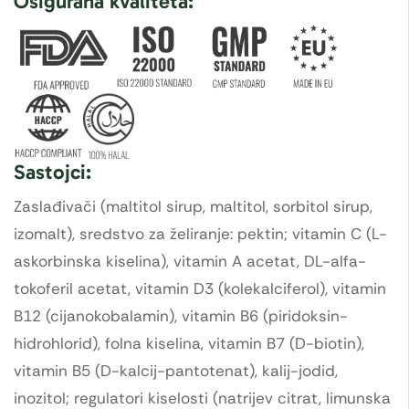
Osigurana kvaliteta:
Sastojci:
Zaslađivači (maltitol sirup, maltitol, sorbitol sirup,
izomalt), sredstvo za želiranje: pektin; vitamin C (L-
askorbinska kiselina), vitamin A acetat, DL-alfa-
tokoferil acetat, vitamin D3 (kolekalciferol), vitamin
B12 (cijanokobalamin), vitamin B6 (piridoksin-
hidrohlorid), folna kiselina, vitamin B7 (D-biotin),
vitamin B5 (D-kalcij-pantotenat), kalij-jodid,
inozitol; regulatori kiselosti (natrijev citrat, limunska