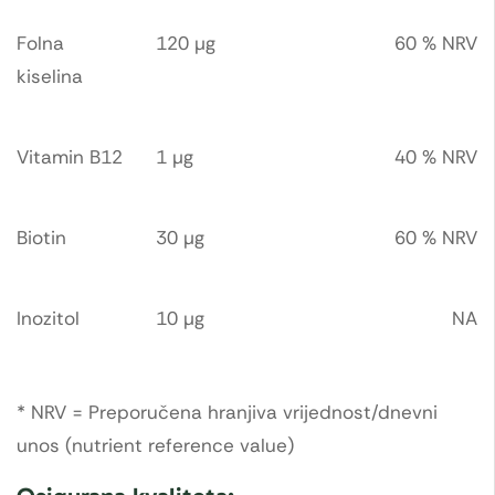
Folna
120 μg
60 % NRV
kiselina
Vitamin B12
1 μg
40 % NRV
Biotin
30 μg
60 % NRV
Inozitol
10 μg
NA
* NRV = Preporučena hranjiva vrijednost/dnevni
unos (nutrient reference value)