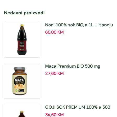
Nedavni proizvodi
Noni 100% sok BIO, a 1L – Hanoju
60,00
KM
Maca Premium BIO 500 mg
tablete, a180 tbl – Hanoju
27,60
KM
GOJI SOK PREMIUM 100% a 500
ml
34,60
KM