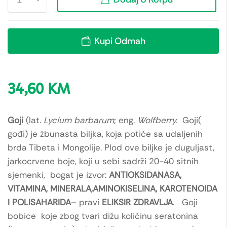
Kupi Odmah
34,60
KM
Goji
(lat.
Lycium barbarum
; eng.
Wolfberry.
Goji(
gođi) je žbunasta biljka, koja potiče sa udaljenih
brda Tibeta i Mongolije. Plod ove biljke je duguljast,
jarkocrvene boje, koji u sebi sadrži 20-40 sitnih
sjemenki, bogat je izvor:
ANTIOKSIDANASA,
VITAMINA, MINERALA,AMINOKISELINA, KAROTENOIDA
I POLISAHARIDA
– pravi
ELIKSIR ZDRAVLJA
. Goji
bobice koje zbog tvari dižu količinu seratonina