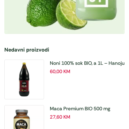
Nedavni proizvodi
Noni 100% sok BIO, a 1L – Hanoju
60,00
KM
Maca Premium BIO 500 mg
tablete, a180 tbl – Hanoju
27,60
KM