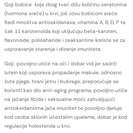
Goji bobice koje zbog tvari dižu količinu seratonina
(hormona sreće) u krvi, još zovu bobicom sreće.
Radi mnoštva antioskidanasa, vitamina A, B, D, P te
čak 11 karotenoida koji uključuju beta-karoten,
flavonoide, polisaharide i zeaksantine koriste se za
usporavanje starenja i dizanje imuniteta.
Goji povoljno utiče na oči i dobar vid jer sadrži
lutein koji usporava propadanje makule, odnosno
žute pjege, hrani jetru i bubrege, preporučuje se
koristiti kao dio anti-aging programa, povoljno utiče
na jačanje libida i seksualne moći, zahvaljujući
antioksidansima jača imunitet te povoljno djeluje
kod osoba sklonih učestalim upalama, dobar je kod
regulacije holesterola u krvi.